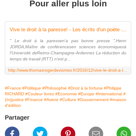
Pour aller plus loin
Vive le droit à la paresse! - Les écrits d'un poète français
" Le droit à la paressen'a pas bonne presse ",Henri
JORDA,Maître de conférencesen sciences économiquesà
l'Université deReims-Champagne-Ardennes La réduction du
temps de travail (RTT) n'est p...
http://www.thomasrogerdevismes.fr/2016/12/vive-le-droit-a-la-paresse.html
#France
#Politique
#Philosophie
#Droit à la fortune
#Philippe
RICHARD
#Couleur livres
#Economie
#Europe
#International
#
(In)justice
#Finance
#Avenir
#Culture
#Gouvernement
#maison
d'édition
Partager