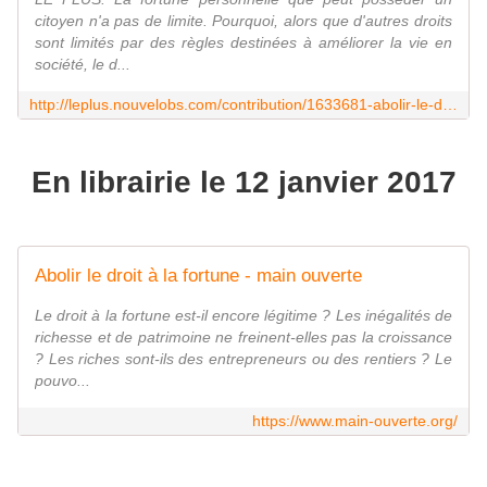
citoyen n'a pas de limite. Pourquoi, alors que d'autres droits
sont limités par des règles destinées à améliorer la vie en
société, le d...
http://leplus.nouvelobs.com/contribution/1633681-abolir-le-droit-a-la-fortune-je-travaille-sur-ce-sujet-tabou-et-je-me-sens-bien-seul.html
En librairie le 12 janvier 2017
Abolir le droit à la fortune - main ouverte
Le droit à la fortune est-il encore légitime ? Les inégalités de
richesse et de patrimoine ne freinent-elles pas la croissance
? Les riches sont-ils des entrepreneurs ou des rentiers ? Le
pouvo...
https://www.main-ouverte.org/