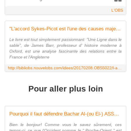
L'OBS
"L'accord Sykes-Picot est l'une des causes majeures du chaos actuel au Moyen-Orient"
Le livre est tout simplement passionnant: "Une Ligne dans le
sable", de James Barr, professeur d' histoire moderne à
Oxford, est une analyse fascinante des relations entre la
France et l'Angleterre
http://bibliobs.nouvelobs.com/idees/20170208.OBS5022/l-accord-sykes-picot-est-l-une-des-causes-majeures-du-chaos-actuel-au-moyen-orient.html
Pour aller plus loin
Pourquoi il faut défendre Bachar Al-(ou El-) ASSAD, ces temps-ci - Les écrits d'un poète français
Bien le bonjour! Comme vous le savez sûrement, ces
temps-ci, ce que l'Occident nomme le " Proche-Orient " est