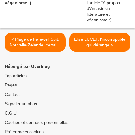
véganisme :)
< Plage de Farewell Spit,
Élise LUCET, l'incorruptible
Nouvelle-Zélande: certains
qui dérange >
globicéphales sont sauvés!
Hébergé par Overblog
Top articles
Pages
Contact
Signaler un abus
C.G.U.
Cookies et données personnelles
Préférences cookies