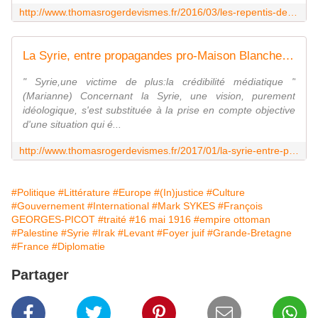
http://www.thomasrogerdevismes.fr/2016/03/les-repentis-de-daech-arte.html
La Syrie, entre propagandes pro-Maison Blanche et pro-Kremlin - Les écrits d'un poète français
" Syrie,une victime de plus:la crédibilité médiatique "
(Marianne) Concernant la Syrie, une vision, purement
idéologique, s'est substituée à la prise en compte objective
d'une situation qui é...
http://www.thomasrogerdevismes.fr/2017/01/la-syrie-entre-propagandes-pro-maison-blanche-et-pro-kremlin.html
#Politique
#Littérature
#Europe
#(In)justice
#Culture
#Gouvernement
#International
#Mark SYKES
#François
GEORGES-PICOT
#traité
#16 mai 1916
#empire ottoman
#Palestine
#Syrie
#Irak
#Levant
#Foyer juif
#Grande-Bretagne
#France
#Diplomatie
Partager