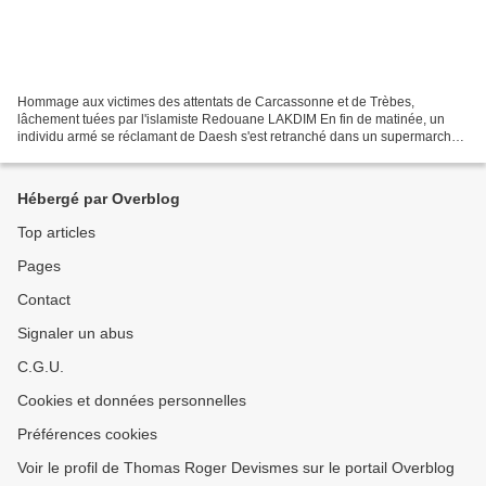
Hommage aux victimes des attentats de Carcassonne et de Trèbes,
lâchement tuées par l'islamiste Redouane LAKDIM En fin de matinée, un
individu armé se réclamant de Daesh s'est retranché dans un supermarché
de Trèbes, avec plusieurs otages. L'homme a été...
Hébergé par Overblog
Top articles
Pages
Contact
Signaler un abus
C.G.U.
Cookies et données personnelles
Préférences cookies
Voir le profil de Thomas Roger Devismes sur le portail Overblog