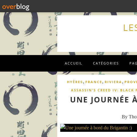
LE
ACCUEIL
CATÉGORIES
PA
,
,
,
HYÈRES
FRANCE
RIVIERA
PROV
ASSASSIN'S CREED IV: BLACK 
UNE JOURNÉE À
By Th