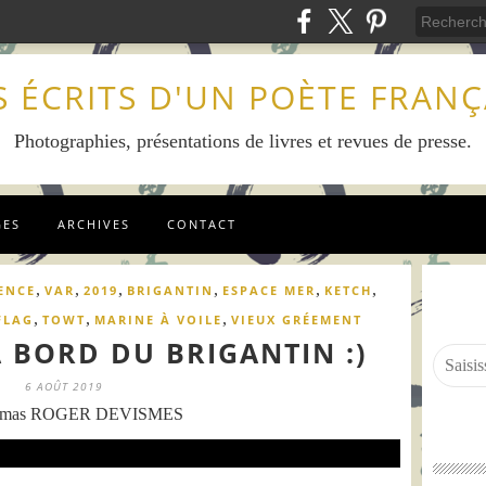
S ÉCRITS D'UN POÈTE FRANÇ
Photographies, présentations de livres et revues de presse.
GES
ARCHIVES
CONTACT
,
,
,
,
,
,
ENCE
VAR
2019
BRIGANTIN
ESPACE MER
KETCH
,
,
,
FLAG
TOWT
MARINE À VOILE
VIEUX GRÉEMENT
 BORD DU BRIGANTIN :)
6 AOÛT 2019
omas ROGER DEVISMES