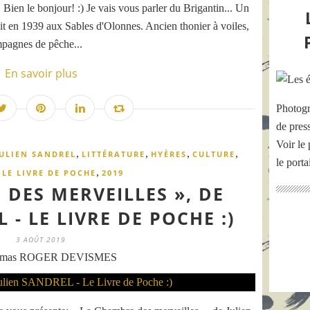
Bien le bonjour! :) Je vais vous parler du Brigantin... Un
ruit en 1939 aux Sables d'Olonnes. Ancien thonier à voiles,
mpagnes de pêche...
En savoir plus
Photogr
de pres
Voir le 
,
,
,
,
JULIEN SANDREL
LITTÉRATURE
HYÈRES
CULTURE
le port
,
,
LE LIVRE DE POCHE
2019
 DES MERVEILLES », DE
 - LE LIVRE DE POCHE :)
3 AOÛT 2019
omas ROGER DEVISMES