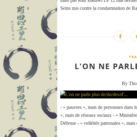
mais pas Raïf Badawi Le 12 mai dernier
Seins nus contre la condamnation de Raï
FR
L'ON NE PARLE
By Th
- « pauvres », mais de personnes dans l
», mais de réseaux sociaux - « Ministèr
Défense - « velléités patronales », mai