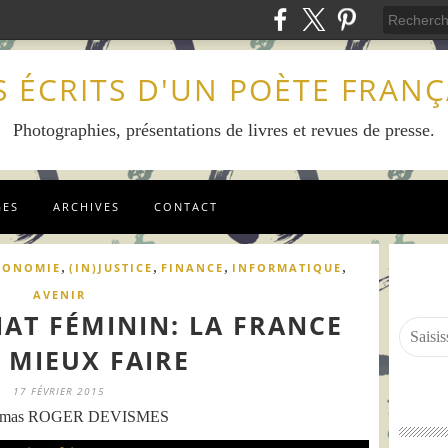
S ÉCRITS D'UN POÈTE FRANÇ
Photographies, présentations de livres et revues de presse.
GES
ARCHIVES
CONTACT
,
,
,
,
CONOMIE
(IN)JUSTICE
FINANCE
INFORMATIQUE
AVENIR
AT FÉMININ: LA FRANCE
 MIEUX FAIRE
17 FÉVRIER 2015
omas ROGER DEVISMES