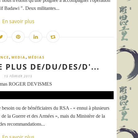
 nous n'étions qu'une poignée à accompagner l'opération "
f Badawi ". Deux militantes...
En savoir plus
,
,
ANCE
MEDIA
MÉDIAS
 PLUS DE/DU/DES/D'...
15 FÉVRIER 2015
omas ROGER DEVISMES
e besoin ou de bénéficiaires du RSA - « ennui à plusieurs
e de la Guerre et des Armées », mais du Ministère de la
s des recommandations...
En savoir plus