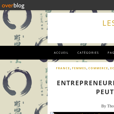
LE
ACCUEIL
CATÉGORIES
PA
,
,
,
FRANCE
FEMMES
COMMERCE
E
ENTREPRENEURI
PEUT
By Th