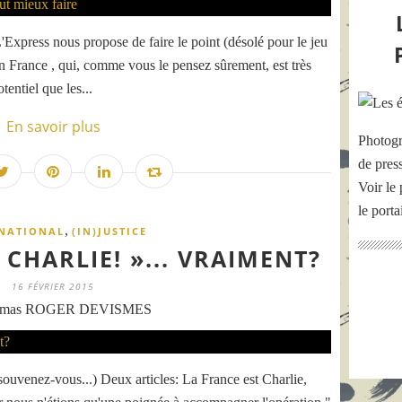
Express nous propose de faire le point (désolé pour le jeu
en France , qui, comme vous le pensez sûrement, est très
tentiel que les...
En savoir plus
Photogr
de pres
Voir le 
le port
,
NATIONAL
(IN)JUSTICE
CHARLIE! »... VRAIMENT?
16 FÉVRIER 2015
omas ROGER DEVISMES
ouvenez-vous...) Deux articles: La France est Charlie,