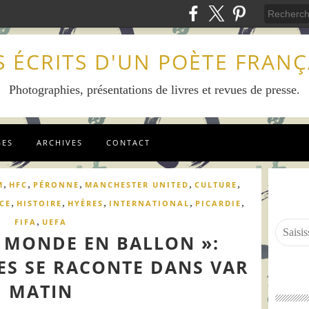
S ÉCRITS D'UN POÈTE FRANÇ
Photographies, présentations de livres et revues de presse.
GES
ARCHIVES
CONTACT
,
,
,
,
,
M
HFC
PÉRONNE
MANCHESTER UNITED
CULTURE
,
,
,
,
,
CE
HISTOIRE
HYÈRES
INTERNATIONAL
PICARDIE
,
FIFA
UEFA
U MONDE EN BALLON »:
ES SE RACONTE DANS VAR
MATIN