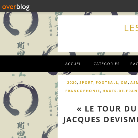
LE
ACCUEIL
CATÉGORIES
PA
,
,
,
,
2020
SPORT
FOOTBALL
OM
AS
,
FRANCOPHONIE
HAUTS-DE-FRAN
« LE TOUR D
JACQUES DEVISM