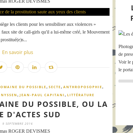
omas ROGER DEVISMES
 piège les clients pour les sensibiliser aux violences »
faux site de call-girls qu'il a lui-même créé, le Mouvement
prostitué(e)s...
Photogr
En savoir plus
de pres
Voir le 
le port
,
,
,
DOMAINE DU POSSIBLE
SECTE
ANTHROPOSOPHIE
,
,
 NYSSEN
JEAN-PAUL CAPITANI
LITTÉRATURE
AINE DU POSSIBLE, OU LA
E D'ACTES SUD
9 SEPTEMBRE 2016
omas ROGER DEVISMES