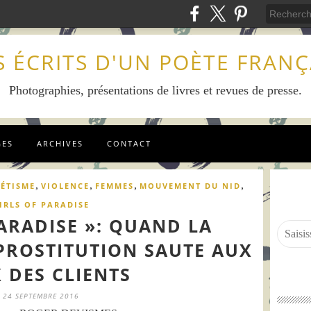
S ÉCRITS D'UN POÈTE FRANÇ
Photographies, présentations de livres et revues de presse.
GES
ARCHIVES
CONTACT
,
,
,
,
ÉTISME
VIOLENCE
FEMMES
MOUVEMENT DU NID
IRLS OF PARADISE
PARADISE »: QUAND LA
 PROSTITUTION SAUTE AUX
 DES CLIENTS
24 SEPTEMBRE 2016