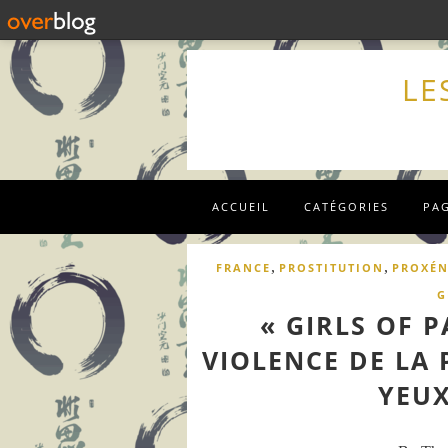
LE
ACCUEIL
CATÉGORIES
PA
,
,
FRANCE
PROSTITUTION
PROXÉN
G
« GIRLS OF 
VIOLENCE DE LA
YEUX