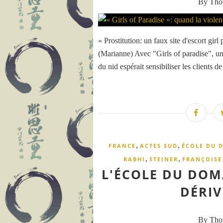
By Th
« Prostitution: un faux site d'escort girl
(Marianne) Avec "Girls of paradise", un 
du nid espérait sensibiliser les clients de 
,
,
FRANCE
ACTES SUD
ÉCOLE DU 
,
,
RABHI
STEINER
FRANÇOISE
L'ÉCOLE DU DOM
DÉRIV
By Th