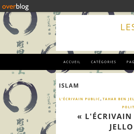
LE
ACCUEIL
CATÉGORIES
PA
ISLAM
,
L'ÉCRIVAIN PUBLIC
TAHAR BEN JE
POLI
« L'ÉCRIVAIN
JELLO