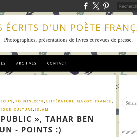
S ÉCRITS D'UN POÈTE FRANÇ
Photographies, présentations de livres et revues de presse.
GES
ARCHIVES
CONTACT
,
,
,
,
,
,
LLOUN
POINTS
2018
LITTÉRATURE
MAROC
FRANCE
,
,
TIQUE
CULTURE
ISLAM
 PUBLIC », TAHAR BEN
UN - POINTS :)