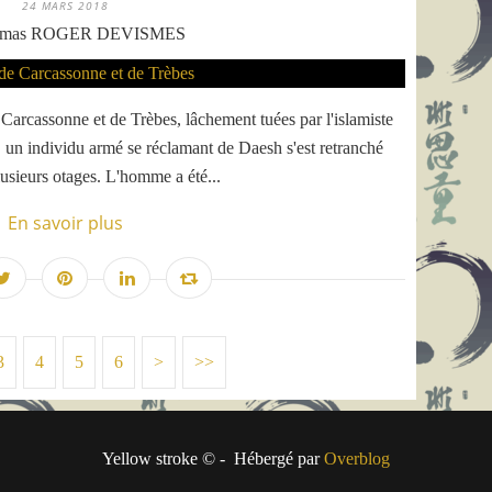
24 MARS 2018
omas ROGER DEVISMES
arcassonne et de Trèbes, lâchement tuées par l'islamiste
 individu armé se réclamant de Daesh s'est retranché
usieurs otages. L'homme a été...
En savoir plus
3
4
5
6
>
>>
Yellow stroke © - Hébergé par
Overblog