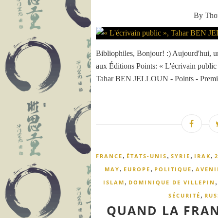
By Th
Bibliophiles, Bonjour! :) Aujourd'hui, u
aux Éditions Points: « L'écrivain publ
Tahar BEN JELLOUN - Points - Première
,
,
,
,
FRANCE
ÉTATS-UNIS
SYRIE
IRAK
,
,
,
MAY
EUROPE
POLITIQUE
AVENI
,
ISLAM
DOMINIQUE DE VILLEPIN
,
SÉCURITÉ
RUS
QUAND LA FRAN