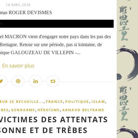
14 AVRIL 2018
omas ROGER DEVISMES
uel MACRON vient d'engager notre pays dans les pas des
retagne. Retour sur une période, pas si lointaine, de
Dominique GALOUZEAU DE VILLEPIN -...
En savoir plus
,
,
,
,
EUR SE RECUEILLE...
FRANCE
POLITIQUE
ISLAM
,
,
,
ÈBES
GENDARME
HÉROÏSME
ARNAUD BELTRAME
ICTIMES DES ATTENTATS
SONNE ET DE TRÈBES