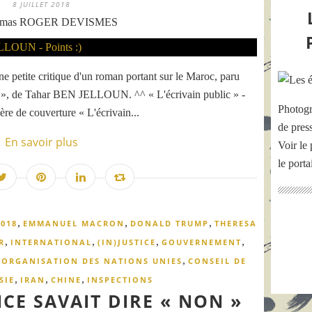
8 JUILLET 2018
omas ROGER DEVISMES
ne petite critique d'un roman portant sur le Maroc, paru
ic », de Tahar BEN JELLOUN. ^^ « L'écrivain public » -
Photogr
 de couverture « L'écrivain...
de pres
En savoir plus
Voir le 
le port
,
,
,
2018
EMMANUEL MACRON
DONALD TRUMP
THERESA
,
,
,
,
R
INTERNATIONAL
(IN)JUSTICE
GOUVERNEMENT
,
,
ORGANISATION DES NATIONS UNIES
CONSEIL DE
,
,
,
SIE
IRAN
CHINE
INSPECTIONS
CE SAVAIT DIRE « NON »