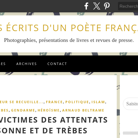
S ÉCRITS D'UN POÈTE FRANÇ
Photographies, présentations de livres et revues de presse.
GES
ARCHIVES
CONTACT
,
,
,
,
EUR SE RECUEILLE...
FRANCE
POLITIQUE
ISLAM
,
,
,
ÈBES
GENDARME
HÉROÏSME
ARNAUD BELTRAME
ICTIMES DES ATTENTATS
SONNE ET DE TRÈBES