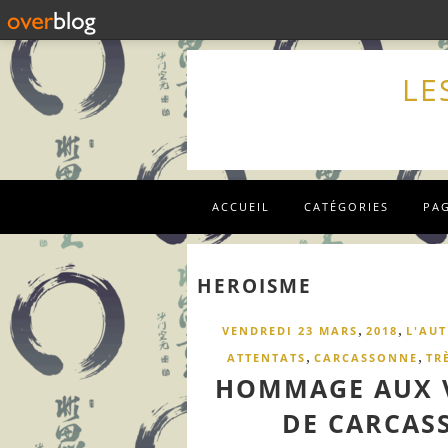
LE
ACCUEIL
CATÉGORIES
PA
HEROISME
,
,
VENDREDI 23 MARS
2018
L'AUT
,
,
ATTENTATS
CARCASSONNE
TR
HOMMAGE AUX V
DE CARCAS