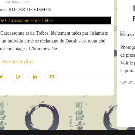
24 MARS 2018
omas ROGER DEVISMES
arcassonne et de Trèbes, lâchement tuées par l'islamiste
 individu armé se réclamant de Daesh s'est retranché
Photogr
usieurs otages. L'homme a été...
de pres
En savoir plus
Voir le 
le port