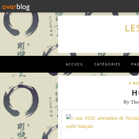
LE
ACCUEIL
CATÉGORIES
PA
L'AU
H
By Th