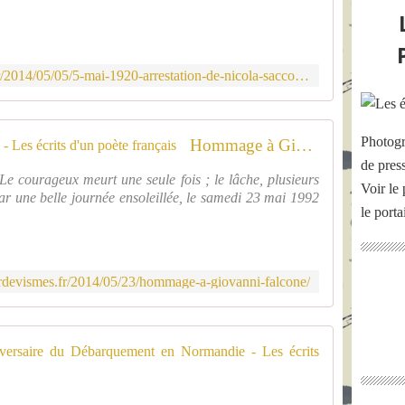
i
c
e
t
http://www.thomasrogerdevismes.fr/2014/05/05/5-mai-1920-arrestation-de-nicola-sacco-et-bartolomeo-vanzetti/
t
e
c
h
Photogr
Hommage à Giovanni FALCONE - Les écrits d'un poète français
o
de pres
s
& Le courageux meurt une seule fois ; le lâche, plusieurs
Voir le 
e
ar une belle journée ensoleillée, le samedi 23 mai 1992
n
le port
'
é
t
a
devismes.fr/2014/05/23/hommage-a-giovanni-falcone/
i
t
p
Commémora
a
s
A
a
l