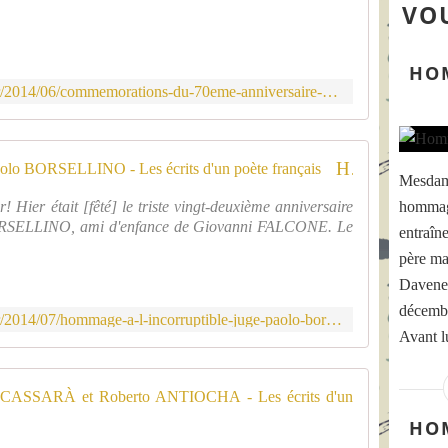
r
VOU
'
r
o
i
c
v
HO
c
é
http://www.thomasrogerdevismes.fr/2014/06/commemorations-du-70eme-anniversaire-du-debarquement-en-normandie.html
a
e
s
,
i
j
o
'
Hommage à l'incorruptible juge Paolo BORSELLINO - Les écrits d'un poète français
n
Mesdame
a
d
u
 Hier était [fêté] le triste vingt-deuxième anniversaire
hommage
u
r
 BORSELLINO, ami d'enfance de Giovanni FALCONE. Le
entraîn
7
a
0
père ma
i
è
s
Davenes
m
p
décembr
e
http://www.thomasrogerdevismes.fr/2014/07/hommage-a-l-incorruptible-juge-paolo-borsellino.html
a
Avant lu
a
s
n
s
n
é
Hommage à
i
t
v
o
HO
G
e
u