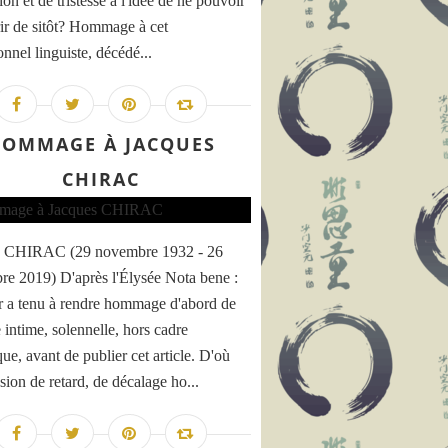
ion et de tristesse à l'idée de ne pouvoir
rir de sitôt? Hommage à cet
nnel linguiste, décédé...
OMMAGE À JACQUES
CHIRAC
s CHIRAC (29 novembre 1932 - 26
re 2019) D'après l'Élysée Nota bene :
r a tenu à rendre hommage d'abord de
 intime, solennelle, hors cadre
ue, avant de publier cet article. D'où
sion de retard, de décalage ho...