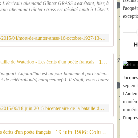
fascinat
A
d
 L'écrivain allemand Günter GRASS s'est éteint, hier, à
o
r
,
e
e
l'acqué
crivain allemand Günter Grass est décédé lundi à Lübeck
n
e
R
t
s
n
B
exceptio
e
R
p
u
o
n
o
l
,
r
d
b
u
i
i
o
e
http://www.thomasrogerdevismes.fr/2015/04/mort-de-gunter-grass-16-octobre-1927-13-avril-2015.html
s
g
s
n
H
r
g
n
G
s
t
r
o
I
h
o
a
r
U
o
18 juin 2015: bicentenaire de la Bataille de Waterloo - Les écrits d'un poète français
A
n
é
L
m
N
d
:
I
m
onjour! Aujourd'hui est un jour hautement particulier...
T
e
u
A
Jacque
a
et de célébration(s) européenne(s). Il s'agit, vous l'aurez
I
s
n
N
g
septemb
O
b
r
O
e
C
L'auteu
a
a
,
a
H
t
manière
t
n
u
A
a
é
é
http://www.thomasrogerdevismes.fr/2015/06/18-juin-2015-bicentenaire-de-la-bataille-de-waterloo.html
x
numériq
,
i
.
l
j
l'impres
s
l
C
e
o
o
l
e
2
u
n
19 juin 1986: Coluche décède - Les écrits d'un poète français
e
c
2
r
g
s