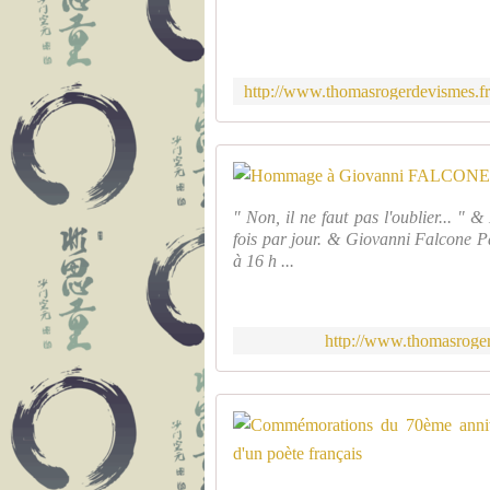
" Non, il ne faut pas l'oublier... " 
fois par jour. & Giovanni Falcone P
à 16 h ...
http://www.thomasroger