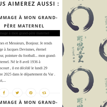
S AIMEREZ AUSSI :
MMAGE À MON GRAND-
PÈRE MATERNEL
s et Messieurs, Bonjour. Je rends
 à Jacques Devismes, éternel
eur, pointure du football... mon grand-
ternel. Né le 8 avril 1936 à
court , il est décédé le lundi 29
e 2025 dans le département du Var .
i,...
 Antonino " Ninni " CASSARÀ et Roberto ANTIOCHA - Le
MMAGE À MON GRAND-