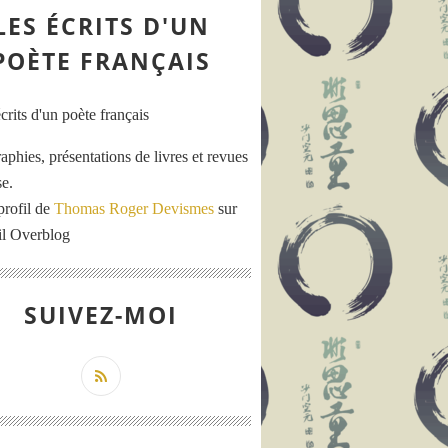
LES ÉCRITS D'UN
POÈTE FRANÇAIS
aphies, présentations de livres et revues
se.
profil de
Thomas Roger Devismes
sur
ail Overblog
SUIVEZ-MOI
tions du 70ème anniversaire du Débarquement en Normandi