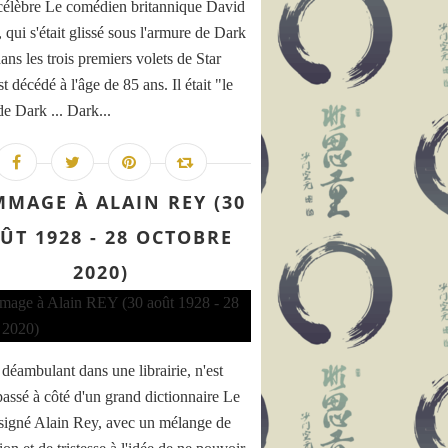
 célèbre Le comédien britannique David
 qui s'était glissé sous l'armure de Dark
ans les trois premiers volets de Star
t décédé à l'âge de 85 ans. Il était "le
de Dark ... Dark...
MAGE À ALAIN REY (30
ÛT 1928 - 28 OCTOBRE
2020)
 déambulant dans une librairie, n'est
passé à côté d'un grand dictionnaire Le
ter GRASS (16 octobre 1927 - 13 avril 2015) - Les écrits 
signé Alain Rey, avec un mélange de