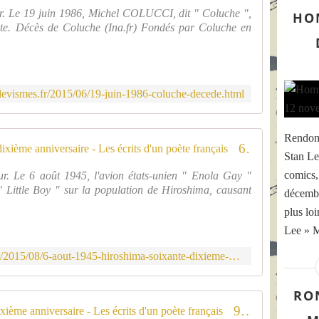
i
o
n
a
r. Le 19 juin 1986, Michel COLUCCI, dit " Coluche ",
d
HO
e
c
a
r
oute. Décès de Coluche (Ina.fr) Fondés par Coluche en
u
s
t
l
d
X
t
o
i
e
X
n
b
s
d
è
o
r
t
u
m
t
e
e
evismes.fr/2015/06/19-juin-1986-coluche-decede.html
c
e
r
1
s
o
s
e
9
-
r
i
c
3
d
Rendon
p
è
a
0
6 août 1945: Hiroshima, soixante-dixième anniversaire - Les écrits d'un poète français
e
s
c
Stan Lee
r
à
s
,
l
r
P
comics,
r. Le 6 août 1945, l'avion états-unien " Enola Gay "
s
t
e
i
i
" Little Boy " sur la population de Hiroshima, causant
i
décembr
o
:
è
a
n
u
plus lo
p
r
z
a
s
l
e
z
Lee » M
t
d
a
e
a
e
e
g
http://www.thomasrogerdevismes.fr/2015/08/6-aout-1945-hiroshima-soixante-dixieme-anniversaire.html
.
A
u
u
e
.
r
r
x
s
.
m
s
RO
m
d
e
d
9 août 1945: Nagasaki, soixante-dixième anniversaire - Les écrits d'un poète français
e
u
r
e