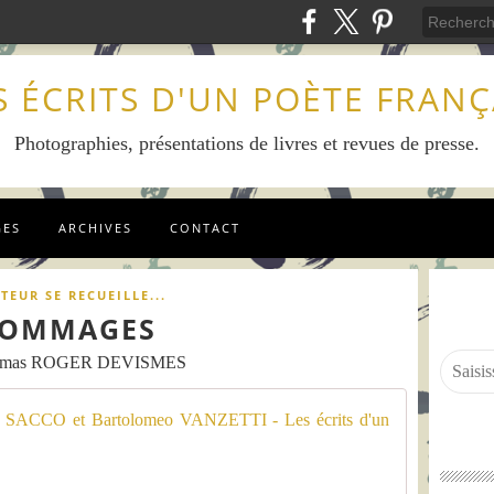
S ÉCRITS D'UN POÈTE FRANÇ
Photographies, présentations de livres et revues de presse.
GES
ARCHIVES
CONTACT
TEUR SE RECUEILLE...
OMMAGES
omas ROGER DEVISMES
5 mai 192
"
S