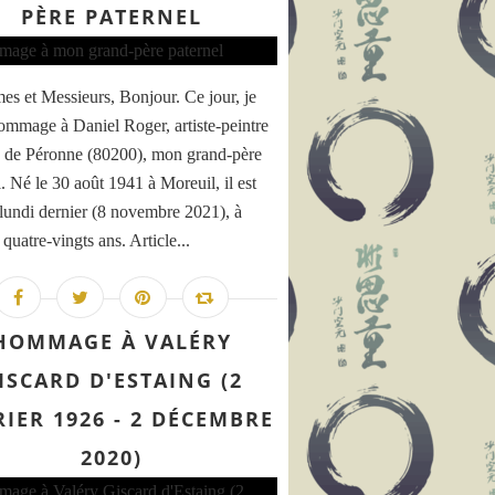
PÈRE PATERNEL
s et Messieurs, Bonjour. Ce jour, je
ommage à Daniel Roger, artiste-peintre
e de Péronne (80200), mon grand-père
. Né le 30 août 1941 à Moreuil, il est
 Boris GIULIANO, policier des temps modernes - Les écrit
lundi dernier (8 novembre 2021), à
 quatre-vingts ans. Article...
HOMMAGE À VALÉRY
ISCARD D'ESTAING (2
RIER 1926 - 2 DÉCEMBRE
 Robin WILLIAMS (21 juillet 1951 - 11 août 2014) - Les é
2020)