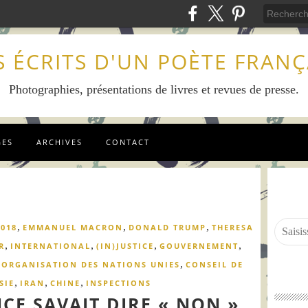
S ÉCRITS D'UN POÈTE FRANÇ
Photographies, présentations de livres et revues de presse.
GES
ARCHIVES
CONTACT
,
,
,
2018
EMMANUEL MACRON
DONALD TRUMP
THERESA
,
,
,
,
R
INTERNATIONAL
(IN)JUSTICE
GOUVERNEMENT
,
,
ORGANISATION DES NATIONS UNIES
CONSEIL DE
,
,
,
SIE
IRAN
CHINE
INSPECTIONS
CE SAVAIT DIRE « NON »