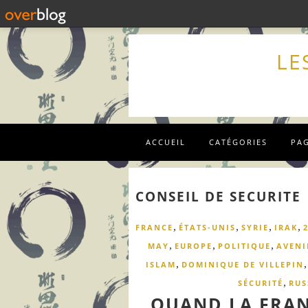
LE
ACCUEIL
CATÉGORIES
PA
CONSEIL DE SECURITE
,
,
,
,
FRANCE
ÉTATS-UNIS
SYRIE
IRAK
,
,
,
MAY
EUROPE
POLITIQUE
AVENI
,
ISLAM
DOMINIQUE DE VILLEPIN
,
SÉCURITÉ
RUS
QUAND LA FRAN