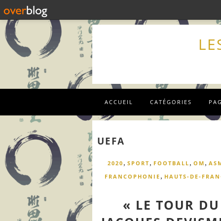
LE
ACCUEIL
CATÉGORIES
PA
UEFA
,
,
,
,
2020
SPORT
FOOTBALL
OM
AS
,
FRANCOPHONIE
HAUTS-DE-FRAN
« LE TOUR D