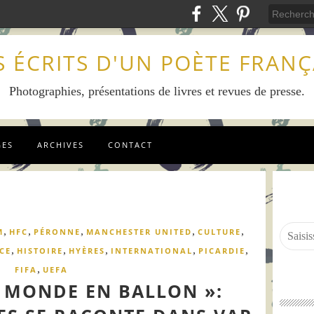
S ÉCRITS D'UN POÈTE FRANÇ
Photographies, présentations de livres et revues de presse.
GES
ARCHIVES
CONTACT
,
,
,
,
,
M
HFC
PÉRONNE
MANCHESTER UNITED
CULTURE
,
,
,
,
,
CE
HISTOIRE
HYÈRES
INTERNATIONAL
PICARDIE
,
FIFA
UEFA
U MONDE EN BALLON »: