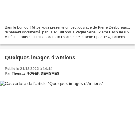
Bien le bonjour! 😀 Je vous présente un petit ouvrage de Pierre Desbureaux,
richement documenté, paru aux Éditions la Vague Verte . Pierre Desbureaux,
« Délinquants et criminels dans la Picardie de la Belle Époque », Éditions la
Vague Verte, Inval-Boiron,...
Quelques images d'Amiens
Publié le 21/12/2022 à 14:44
Par
Thomas ROGER DEVISMES