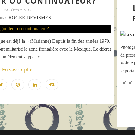
R OU CONTINUATEUR?
24 FÉVRIER 2017
omas ROGER DEVISMES
 est déjà là » (Marianne) Depuis la fin des années 1970,
Photogr
t militarisé la zone frontalière avec le Mexique. Le décret
de pres
un élément supp... «...
Voir le 
En savoir plus
le port