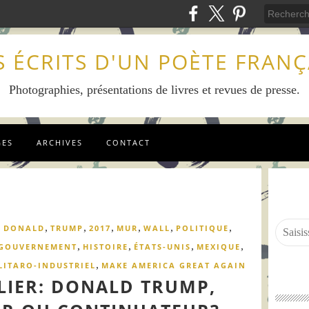
S ÉCRITS D'UN POÈTE FRANÇ
Photographies, présentations de livres et revues de presse.
GES
ARCHIVES
CONTACT
,
,
,
,
,
,
,
DONALD
TRUMP
2017
MUR
WALL
POLITIQUE
,
,
,
,
GOUVERNEMENT
HISTOIRE
ÉTATS-UNIS
MEXIQUE
,
LITARO-INDUSTRIEL
MAKE AMERICA GREAT AGAIN
IER: DONALD TRUMP,