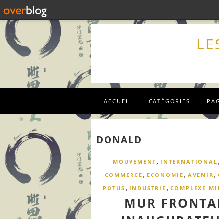
LE
ACCUEIL
CATÉGORIES
PA
DONALD
,
MOUVEMENT
INTERNATIONAL
,
,
,
COMMERCE
ECONOMIE
AVENIR
,
,
POTUS
INDUSTRIE
COMPLEXE MI
MUR FRONTAL