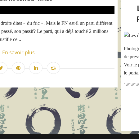
oite dites « du fric ». Mais le FN est-il un parti différent
 passé, son passif? Le parti, qui a déjà touché 2 millions
stifie ce...
Photogr
En savoir plus
de pres
Voir le 
le port