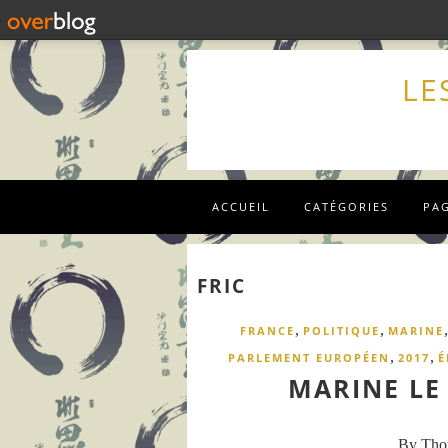
LE
ACCUEIL
CATÉGORIES
PA
FRIC
,
,
FRANCE
POLITIQUE
MARINE
,
,
PARLEMENT EUROPÉEN
2017
É
MARINE LE 
By Th