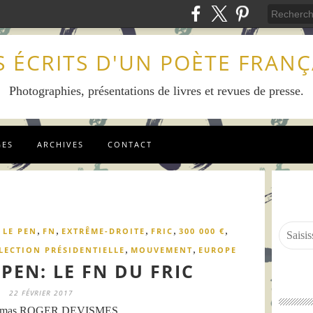
S ÉCRITS D'UN POÈTE FRANÇ
Photographies, présentations de livres et revues de presse.
GES
ARCHIVES
CONTACT
,
,
,
,
,
,
LE PEN
FN
EXTRÊME-DROITE
FRIC
300 000 €
,
,
LECTION PRÉSIDENTIELLE
MOUVEMENT
EUROPE
PEN: LE FN DU FRIC
22 FÉVRIER 2017
omas ROGER DEVISMES