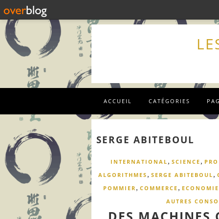
LE
ACCUEIL
CATÉGORIES
PA
SERGE ABITEBOUL
,
,
INTERNATIONAL
SCIENCE
PRO
,
,
ALGORITHMES
SERGE ABITEBOUL
,
,
POMMIER
COMMERCE
ECONOMIE
AUTRES CONSO
DES MACHINES 