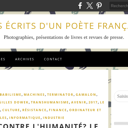
S ÉCRITS D'UN POÈTE FRANÇ
Photographies, présentations de livres et revues de presse.
GES
ARCHIVES
CONTACT
,
,
,
,
BABILISME
MACHINES
TERMINATOR
GAMALON
,
,
,
,
GILLES DOWEK
TRANSHUMANISME
AVENIR
2017
LE
,
,
,
,
CULTURE
RÉSISTANCE
FINANCE
ORDINATEUR ET
,
,
LES
INFORMATIQUE
INDUSTRIE
CONTRE L'HUMANITÉ? LE