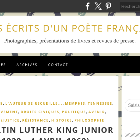
S ÉCRITS D'UN POÈTE FRANÇ
Photographies, présentations de livres et revues de presse.
GES
ARCHIVES
CONTACT
,
,
,
,
18
L'AUTEUR SE RECUEILLE...
MEMPHIS
TENNESSEE
,
,
,
,
VEMENT
DROITS CIVIQUES
POLITIQUE
AVENIR
,
,
,
N)JUSTICE
RÉSISTANCE
HISTOIRE
PHILOSOPHIE
IN LUTHER KING JUNIOR