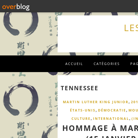
LE
ACCUEIL
CATÉGORIES
PA
TENNESSEE
,
MARTIN LUTHER KING JUNIOR
20
,
,
ÉTATS-UNIS
DÉMOCRATIE
MOU
,
,
CULTURE
INTERNATIONAL
(I
HOMMAGE À MART