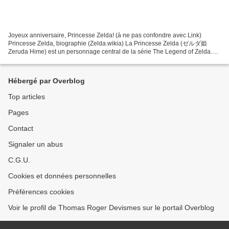
Joyeux anniversaire, Princesse Zelda! (à ne pas confondre avec Link)
Princesse Zelda, biographie (Zelda.wikia) La Princesse Zelda (ゼルダ姫
Zeruda Hime) est un personnage central de la série The Legend of Zelda.
Bien que la série doive son nom à ce personnage,...
Hébergé par Overblog
Top articles
Pages
Contact
Signaler un abus
C.G.U.
Cookies et données personnelles
Préférences cookies
Voir le profil de Thomas Roger Devismes sur le portail Overblog