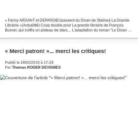
« Fanny ARDANT et DEPARDIEUpassent du Divan de Stalineà La Grande
Librairie »(Actualitté) Coup double pour La grande librairie de François
Busnel, qui s'offre un plateau de stars,... L'adaptation du roman "Le Divan de
Staline" de Jean-Daniel Baltassat...
« Merci patron! »... merci les critiques!
Publié le 28/02/2016 à 17:28
Par
Thomas ROGER DEVISMES