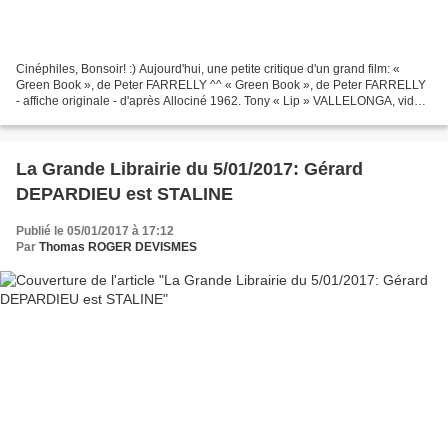
Cinéphiles, Bonsoir! :) Aujourd'hui, une petite critique d'un grand film: «
Green Book », de Peter FARRELLY ^^ « Green Book », de Peter FARRELLY
- affiche originale - d'après Allociné 1962. Tony « Lip » VALLELONGA, videur
au Copacabana (férocement incarné...
La Grande Librairie du 5/01/2017: Gérard
DEPARDIEU est STALINE
Publié le 05/01/2017 à 17:12
Par
Thomas ROGER DEVISMES