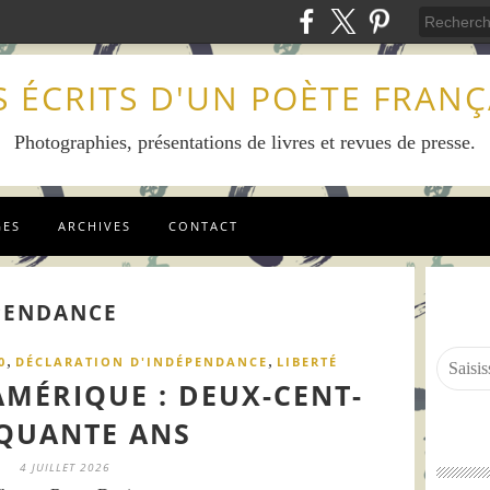
S ÉCRITS D'UN POÈTE FRANÇ
Photographies, présentations de livres et revues de presse.
GES
ARCHIVES
CONTACT
PENDANCE
,
,
0
DÉCLARATION D'INDÉPENDANCE
LIBERTÉ
AMÉRIQUE : DEUX-CENT-
QUANTE ANS
4 JUILLET 2026