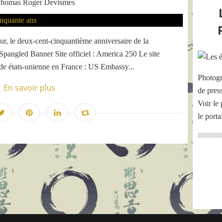
homas Roger Devismes
ur, le deux-cent-cinquantième anniversaire de la
pangled Banner Site officiel : America 250 Le site
sade états-unienne en France : US Embassy...
Photogr
En savoir plus
de pres
Voir le 
le port