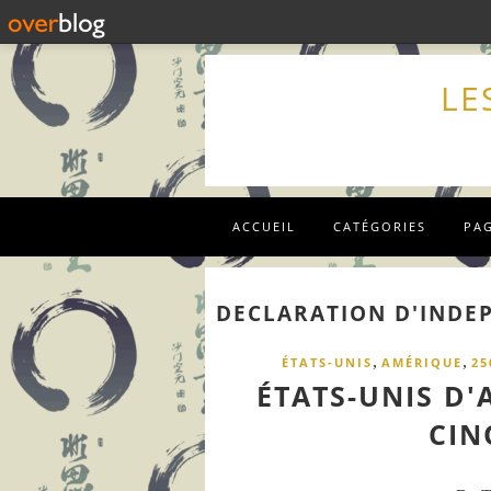
LE
ACCUEIL
CATÉGORIES
PA
DECLARATION D'INDE
,
,
ÉTATS-UNIS
AMÉRIQUE
25
ÉTATS-UNIS D'
CIN