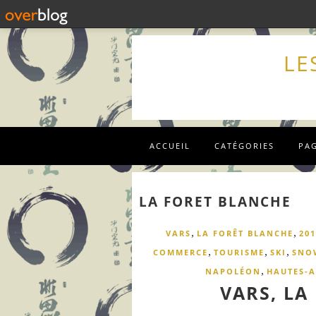
LE
ACCUEIL
CATÉGORIES
PA
LA FORET BLANCHE
,
,
VARS
LA FORÊT BLANCHE
201
,
,
,
COMMERCE
TOURISME
SKI
SNO
,
NAPOLÉON
HAUTES-A
VARS, LA