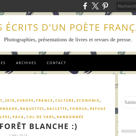
S ÉCRITS D'UN POÈTE FRANÇ
Photographies, présentations de livres et revues de presse.
GES
ARCHIVES
CONTACT
,
,
,
,
,
,
7
2018
EUROPE
FRANCE
CULTURE
ECONOMIE
,
,
,
,
WBOARD
RAQUETTES
RACLETTE
FONDUE
REFUGE
,
,
,
LPES
PACA
COL DE VARS
RANDONNÉE
 FORÊT BLANCHE :)
7 MAI 2018