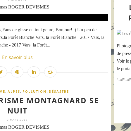
omas ROGER DEVISMES
ans de glisse en tout genre, Bonjour! :) Un peu de
s,la Forêt Blanche Vars, la Forêt Blanche - 2017 Vars, la
che - 2017 Vars, la Forêt...
Photogr
de pres
En savoir plus
Voir le 
le port
,
,
,
ME
ALPES
POLLUTION
DÉSASTRE
RISME MONTAGNARD SE
NUIT
2 MARS 2016
omas ROGER DEVISMES