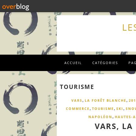
LE
ACCUEIL
CATÉGORIES
PA
TOURISME
,
,
VARS
LA FORÊT BLANCHE
201
,
,
,
COMMERCE
TOURISME
SKI
SNO
,
NAPOLÉON
HAUTES-A
VARS, LA