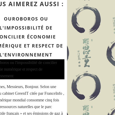
ôles étudiants pour l'innovation, le transfert et l'entrepr
S AIMEREZ AUSSI :
OUROBOROS OU
L'IMPOSSIBILITÉ DE
ONCILIER ÉCONOMIE
ÉRIQUE ET RESPECT DE
L'ENVIRONNEMENT
s, Messieurs, Bonjour. Selon une
u cabinet GreenIT citée par FranceInfo ,
mérique mondial consomme cinq fois
ressources naturelles que le parc
ile français » et ses émissions de gaz à