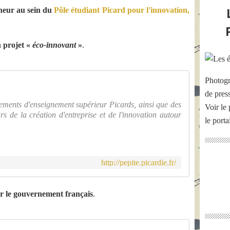
neur au sein du
Pôle étudiant Picard pour l'innovation,
n projet «
éco-innovant
»
.
Photogr
de pres
sements d'enseignement supérieur Picards, ainsi que des
Voir le 
eurs de la création d'entreprise et de l'innovation autour
le port
http://pepite.picardie.fr/
ar le gouvernement français
.