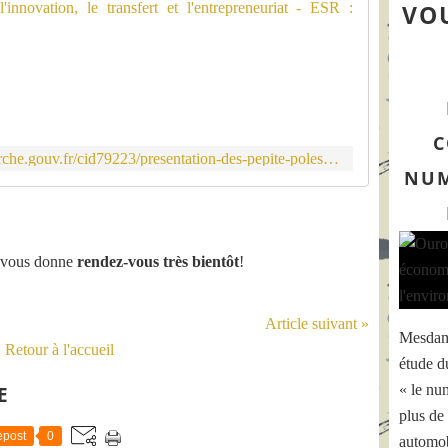
PEPITE : p
VOU
L
'
a
c
c
C
o
http://www.enseignementsup-recherche.gouv.fr/cid79223/presentation-des-pepite-poles-etudiants-pour-innovation-transfert-entrepreneuriat.html
m
NUM
p
a
g
n
e vous donne
rendez-vous très bientôt
!
e
m
e
Article suivant »
n
Mesdame
t
Retour à l'accueil
étude d
e
t
« le nu
E
l
plus de 
a
post
0
automob
f