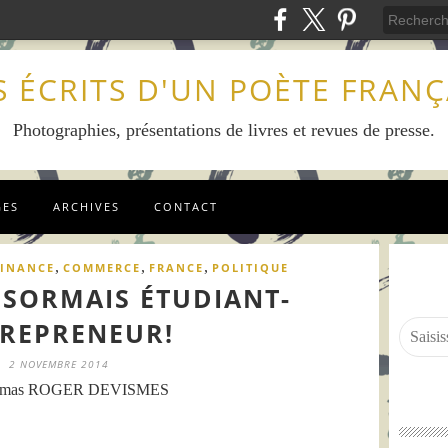
S ÉCRITS D'UN POÈTE FRANÇ
Photographies, présentations de livres et revues de presse.
GES
ARCHIVES
CONTACT
,
,
,
FINANCE
COMMERCE
FRANCE
POLITIQUE
ÉSORMAIS ÉTUDIANT-
REPRENEUR!
2 NOVEMBRE 2014
omas ROGER DEVISMES