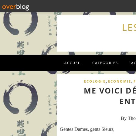
LE
ACCUEIL
CATÉGORIES
PA
,
,
ECOLOGIE
ECONOMIE
ME VOICI D
ENT
By Th
Gentes Dames, gents Sieurs,