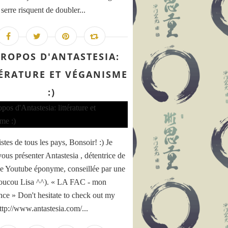
 serre risquent de doubler...
PROPOS D'ANTASTESIA:
TÉRATURE ET VÉGANISME
:)
tes de tous les pays, Bonsoir! :) Je
vous présenter Antastesia , détentrice de
ne Youtube éponyme, conseillée par une
oucou Lisa ^^). « LA FAC - mon
nce » Don't hesitate to check out my
http://www.antastesia.com/...