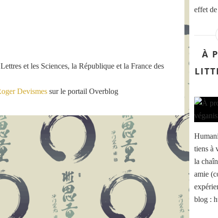
o
effet de
r
m
a
t
À 
i
 Lettres et les Sciences, la République et la France des
o
LIT
n
s
oger Devismes
sur le portail Overblog
o
n
t
a
u
Humanis
c
tiens à 
o
la chaî
e
u
amie (c
r
expérie
d
blog : 
e
s