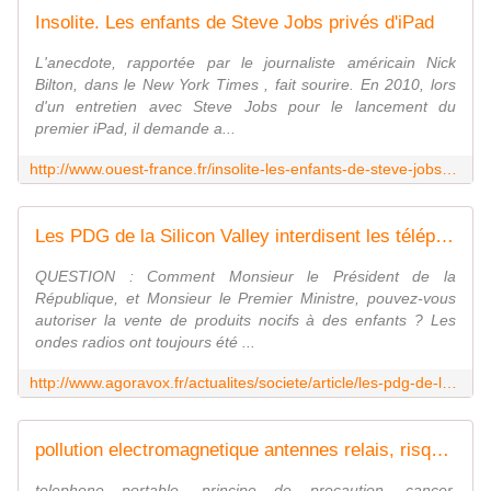
Insolite. Les enfants de Steve Jobs privés d'iPad
L'anecdote, rapportée par le journaliste américain Nick
Bilton, dans le New York Times , fait sourire. En 2010, lors
d'un entretien avec Steve Jobs pour le lancement du
premier iPad, il demande a...
http://www.ouest-france.fr/insolite-les-enfants-de-steve-jobs-prives-dipad-2830947
Les PDG de la Silicon Valley interdisent les téléphones mobiles, smartphones génotoxique, tablettes graphiques et tactiles à leurs enfants, et ils les mettent dans des écoles sans Wi-Fi
QUESTION : Comment Monsieur le Président de la
République, et Monsieur le Premier Ministre, pouvez-vous
autoriser la vente de produits nocifs à des enfants ? Les
ondes radios ont toujours été ...
http://www.agoravox.fr/actualites/societe/article/les-pdg-de-la-silicon-valley-161158
pollution electromagnetique antennes relais, risques sanitaires ondes telephonie mobile
telephone portable, principe de precaution, cancer,