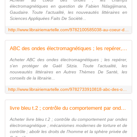
Acheter au coeur des ondes ; les champs
électromagnétiques en question de Fabien Ndagijimana,
Gaudaire. Toute l'actualité, les nouveautés littéraires en
Sciences Appliquées Faits De Société...
http://www.librairiemartelle.com/9782100585038-au-coeur-des-ondes-les-champs-electromagnetiques-en-question-fabien-ndagijimana-gaudaire/
ABC des ondes électromagnétiques ; les repérer, s'en protéger - Gaël Sitzia
Acheter ABC des ondes électromagnétiques ; les repérer,
s'en protéger de Gaël Sitzia. Toute l'actualité, les
nouveautés littéraires en Autres Thèmes De Santé, les
conseils de la librairie...
http://www.librairiemartelle.com/9782733910818-abc-des-ondes-electromagnetiques-les-reperer-s-en-proteger-gael-sitzia/
livre bleu t.2 ; contrôle du comportement par ondes électromagnétique ; mécanismes modernes de torture et de contrôle ; abolir les droits de l'homme et la sphère privée - Collectif
Acheter livre bleu t.2 ; contrôle du comportement par ondes
électromagnétique ; mécanismes modernes de torture et de
contrôle ; abolir les droits de l'homme et la sphère privée de