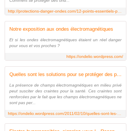
Comment se protéger des ond...
http://protections-danger-ondes.com/12-points-essentiels-pour-vous-proteger-telephones-portables/
Notre exposition aux ondes électromagnétiques
Et si les ondes électromagnétiques étaient un réel danger
pour vous et vos proches ?
https://ondelio.wordpress.com/
Quelles sont les solutions pour se protéger des pollutions électromagnétiques dans votre habitat (mise en place de vos mesures) ?
La présence de champs électromagnétiques en milieu privé
peut susciter des craintes pour la santé. Ces craintes sont
renforcées par le fait que les champs électromagnétiques ne
sont pas per...
https://ondelio.wordpress.com/2011/02/10/quelles-sont-les-solutions-pour-se-proteger-des-pollutions-electromagnetiques-dans-votre-habitat-mise-en-place-de-vos-mesures/