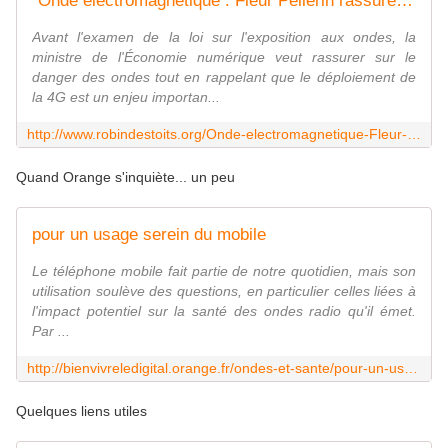
"Onde électromagnétique : Fleur Pellerin rassure pour protéger la 4G" - 01Net - 30/10/2013
Avant l'examen de la loi sur l'exposition aux ondes, la
ministre de l'Économie numérique veut rassurer sur le
danger des ondes tout en rappelant que le déploiement de
la 4G est un enjeu importan...
http://www.robindestoits.org/Onde-electromagnetique-Fleur-Pellerin-rassure-pour-proteger-la-4G-01Net-30-10-2013_a1904.html
Quand Orange s'inquiète... un peu
pour un usage serein du mobile
Le téléphone mobile fait partie de notre quotidien, mais son
utilisation soulève des questions, en particulier celles liées à
l'impact potentiel sur la santé des ondes radio qu'il émet.
Par ...
http://bienvivreledigital.orange.fr/ondes-et-sante/pour-un-usage-serein-du-mobile
Quelques liens utiles