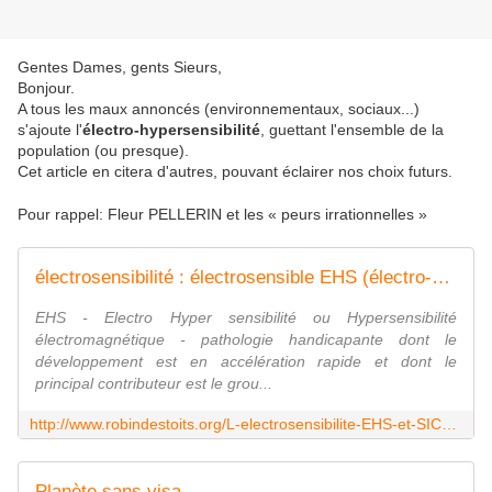
Gentes Dames, gents Sieurs,
Bonjour.
A tous les maux annoncés (environnementaux, sociaux...)
s'ajoute l'
électro-hypersensibilité
, guettant l'ensemble de la
population (ou presque).
Cet article en citera d'autres, pouvant éclairer nos choix futurs.
Pour rappel: Fleur PELLERIN et les « peurs irrationnelles »
électrosensibilité : électrosensible EHS (électro-hypersensibilité) aux ondes et champs électromagnétiques | Danger téléphone portable et antenne relais, danger wifi pour la santé, dangers téléphone sans-fil DECT (cancer du cerveau...)
EHS - Electro Hyper sensibilité ou Hypersensibilité
électromagnétique - pathologie handicapante dont le
développement est en accélération rapide et dont le
principal contributeur est le grou...
http://www.robindestoits.org/L-electrosensibilite-EHS-et-SICEM_r55.html
Planète sans visa