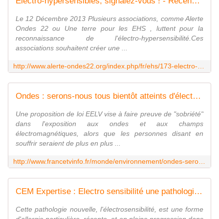
Electro-hypersensibles, signalez-vous ! - Recensement des malades dans les Côtes-d'Armor
Le 12 Décembre 2013 Plusieurs associations, comme Alerte
Ondes 22 ou Une terre pour les EHS , luttent pour la
reconnaissance de l'électro-hypersensibilité.Ces
associations souhaitent créer une ...
http://www.alerte-ondes22.org/index.php/fr/ehs/173-electro-hypersensibles-signalez-vous-recensement-des-malades-dans-les-cotes-d-armor
Ondes : serons-nous tous bientôt atteints d'électrosensibilité ?
Une proposition de loi EELV vise à faire preuve de "sobriété"
dans l'exposition aux ondes et aux champs
électromagnétiques, alors que les personnes disant en
souffrir seraient de plus en plus ...
http://www.francetvinfo.fr/monde/environnement/ondes-serons-nous-tous-bientot-atteints-d-electrosensibilite_512221.html
CEM Expertise : Electro sensibilité une pathologie nouvelle en constante progression
Cette pathologie nouvelle, l'électrosensibilité, est une forme