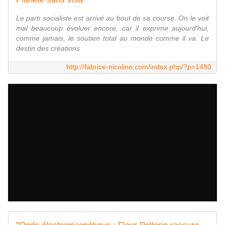
Le parti socialiste est arrivé au bout de sa course. On le voit
mal beaucoup évoluer encore, car il exprime aujourd'hui,
comme jamais, le soutien total au monde comme il va. Le
destin des créations
http://fabrice-nicolino.com/index.php/?p=1480