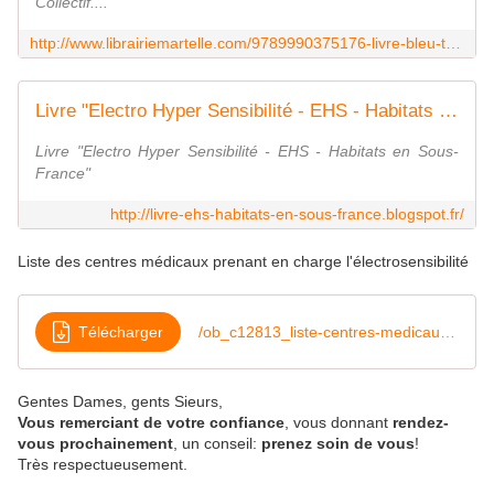
Collectif....
http://www.librairiemartelle.com/9789990375176-livre-bleu-t-2-controle-du-comportement-par-ondes-electromagnetique-mecanismes-modernes-de-torture-et-de-controle-abolir-les-droits-de-l-homme-et-la-sphere-privee-collectif/
Livre "Electro Hyper Sensibilité - EHS - Habitats en Sous-France"
Livre "Electro Hyper Sensibilité - EHS - Habitats en Sous-
France"
http://livre-ehs-habitats-en-sous-france.blogspot.fr/
Liste des centres médicaux prenant en charge l'électrosensibilité
Télécharger
/ob_c12813_liste-centres-medicaux-prise-en-char
Gentes Dames, gents Sieurs,
Vous remerciant de votre confiance
, vous donnant
rendez-
vous prochainement
, un conseil:
prenez soin de vous
!
Très respectueusement.