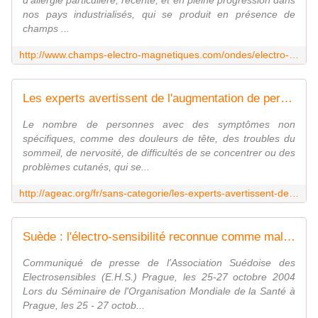
d'allergie particulière, récente, et en pleine progression dans
nos pays industrialisés, qui se produit en présence de
champs ...
http://www.champs-electro-magnetiques.com/ondes/electro-sensibilite-une-pathologie-47.html
Les experts avertissent de l'augmentation de personnes Electro-hypersensibles
Le nombre de personnes avec des symptômes non
spécifiques, comme des douleurs de tête, des troubles du
sommeil, de nervosité, de difficultés de se concentrer ou des
problèmes cutanés, qui se...
http://ageac.org/fr/sans-categorie/les-experts-avertissent-de-l-augmentation-de-personnes-electro-hypersensibles/
Suède : l'électro-sensibilité reconnue comme maladie - PRIARTEM
Communiqué de presse de l'Association Suédoise des
Electrosensibles (E.H.S.) Prague, les 25-27 octobre 2004
Lors du Séminaire de l'Organisation Mondiale de la Santé à
Prague, les 25 - 27 octob...