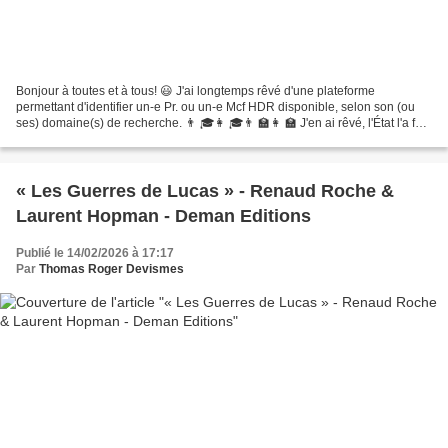
Bonjour à toutes et à tous! 😃 J'ai longtemps rêvé d'une plateforme
permettant d'identifier un-e Pr. ou un-e Mcf HDR disponible, selon son (ou
ses) domaine(s) de recherche. 👨 🎓👩 🎓👨 🏫👩 🏫 J'en ai rêvé, l'État l'a fait.
✅ Une plateforme nationale du doctorat...
« Les Guerres de Lucas » - Renaud Roche &
Laurent Hopman - Deman Editions
Publié le 14/02/2026 à 17:17
Par
Thomas Roger Devismes