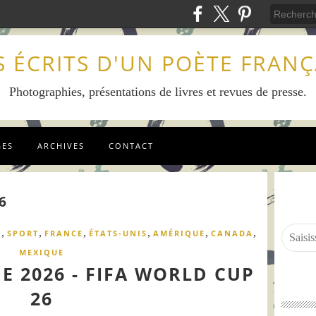
S ÉCRITS D'UN POÈTE FRANÇ
Photographies, présentations de livres et revues de presse.
GES
ARCHIVES
CONTACT
6
,
,
,
,
,
,
6
SPORT
FRANCE
ÉTATS-UNIS
AMÉRIQUE
CANADA
MEXIQUE
 2026 - FIFA WORLD CUP
26