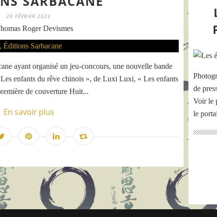
ONS SARBACANE
20 FÉVRIER 2023
homas Roger Devismes
cane ayant organisé un jeu-concours, une nouvelle bande
Photogr
 Les enfants du rêve chinois », de Luxi Luxi, « Les enfants
de pres
première de couverture Huit...
Voir le 
En savoir plus
le port