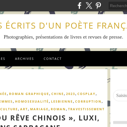
S ÉCRITS D'UN POÈTE FRANÇ
Photographies, présentations de livres et revues de presse.
GES
ARCHIVES
CONTACT
,
,
,
,
,
NÉE
ROMAN GRAPHIQUE
CHINE
2023
COSPLAY
,
,
,
,
EMMES
HOMOSEXUALITÉ
LESBIENNE
CORRUPTION
,
,
,
,
,
CULTURE
ART
MARIAGE
ROMAN
TRAVESTISSEMENT
U RÊVE CHINOIS », LUXI,