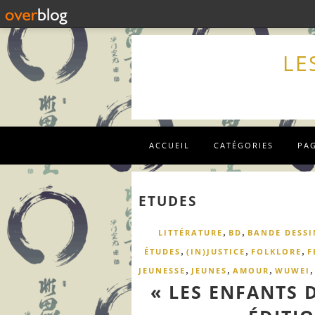
LE
ACCUEIL
CATÉGORIES
PA
ETUDES
,
,
LITTÉRATURE
BD
BANDE DESSI
,
,
,
ÉTUDES
(IN)JUSTICE
FOLKLORE
F
,
,
,
JEUNESSE
JEUNES
AMOUR
WUWEI
« LES ENFANTS D