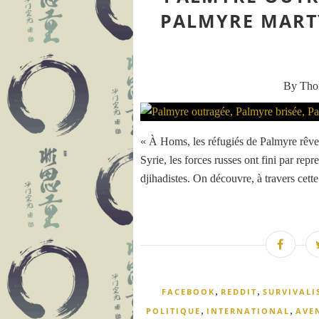
PALMYRE MARTY
By Th
« À Homs, les réfugiés de Palmyre rêven
Syrie, les forces russes ont fini par re
djihadistes. On découvre, à travers cette
,
,
FACEBOOK
REDDIT
SURVIVALI
,
,
POLITIQUE
INTERNATIONAL
AVE