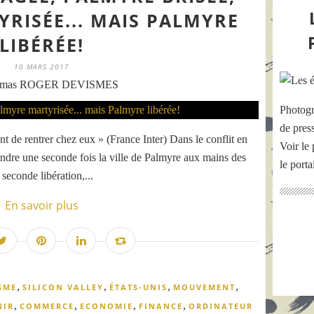
RISÉE... MAIS PALMYRE
LIBÉRÉE!
10 MARS 2017
omas ROGER DEVISMES
Photogr
de pres
t de rentrer chez eux » (France Inter) Dans le conflit en
Voir le 
prendre une seconde fois la ville de Palmyre aux mains des
le port
 seconde libération,...
En savoir plus
,
,
,
,
SME
SILICON VALLEY
ÉTATS-UNIS
MOUVEMENT
,
,
,
,
NIR
COMMERCE
ECONOMIE
FINANCE
ORDINATEUR