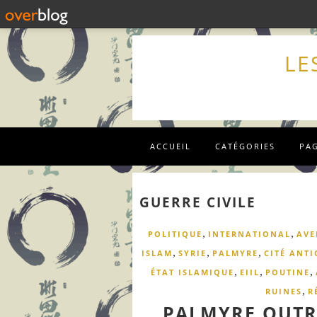
LE
ACCUEIL
CATÉGORIES
PA
GUERRE CIVILE
,
,
POLITIQUE
INTERNATIONAL
AVE
,
,
,
ISLAM
SYRIE
PALMYRE
CITÉ ANTI
,
,
,
ÉTAT ISLAMIQUE
EIIL
POUTINE
,
RUINES
R
PALMYRE OUTR