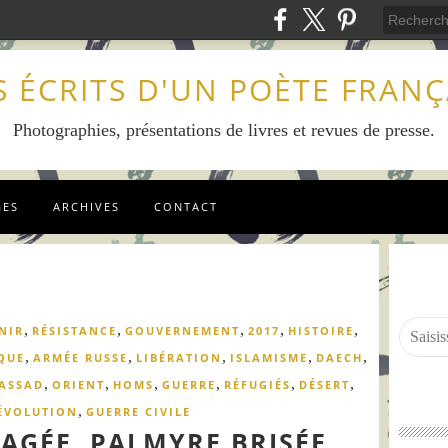
S ÉCRITS D'UN POÈTE FRANÇ
Photographies, présentations de livres et revues de presse.
GES
ARCHIVES
CONTACT
,
,
,
,
,
NIR
RÉSISTANCE
GOUVERNEMENT
2017
HISTOIRE
,
,
,
,
,
QUE
ARMÉE RUSSE
LIBÉRATION
ISLAMISME
DAECH
,
,
,
,
,
,
ASSAD
ORIENT
HOMS
GUERRE
RÉFUGIÉS
DÉSERT
,
ÉVOLUTION
GUERRE CIVILE
AGÉE, PALMYRE BRISÉE,