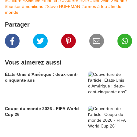
#Culture
#Science
#Industrie
#Guerre civile
#Nouvelle-Zélande
#bunker
#munitions
#Steve HUFFMAN
#armes à feu
#fin du
monde
Partager
Vous aimerez aussi
États-Unis d'Amérique : deux-cent-
cinquante ans
Coupe du monde 2026 - FIFA World
Cup 26