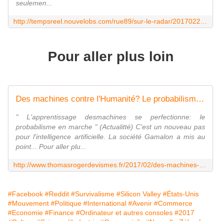
seulemen...
http://tempsreel.nouvelobs.com/rue89/sur-le-radar/20170228.OBS5882/pourquoi-les-millionnaires-de-la-silicon-valley-se-preparent-a-la-fin-du-monde.html
Pour aller plus loin
Des machines contre l'Humanité? Le probabilisme, nouvelle menace - Les écrits d'un poète français
" L'apprentissage desmachines se perfectionne: le
probabilisme en marche " (Actualitté) C'est un nouveau pas
pour l'intelligence artificielle. La société Gamalon a mis au
point... Pour aller plu...
http://www.thomasrogerdevismes.fr/2017/02/des-machines-contre-l-humanite-le-probabilisme-nouvelle-menace.html
#Facebook
#Reddit
#Survivalisme
#Silicon Valley
#États-Unis
#Mouvement
#Politique
#International
#Avenir
#Commerce
#Economie
#Finance
#Ordinateur et autres consoles
#2017