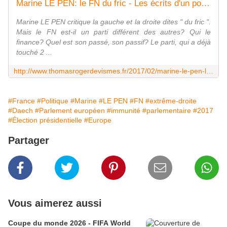
Marine LE PEN: le FN du fric - Les écrits d'un poète français
Marine LE PEN critique la gauche et la droite dites " du fric ".
Mais le FN est-il un parti différent des autres? Qui le
finance? Quel est son passé, son passif? Le parti, qui a déjà
touché 2 ...
http://www.thomasrogerdevismes.fr/2017/02/marine-le-pen-le-fn-du-fric.html
#France
#Politique
#Marine
#LE PEN
#FN
#extrême-droite
#Daech
#Parlement européen
#immunité
#parlementaire
#2017
#Élection présidentielle
#Europe
Partager
Vous aimerez aussi
Coupe du monde 2026 - FIFA World