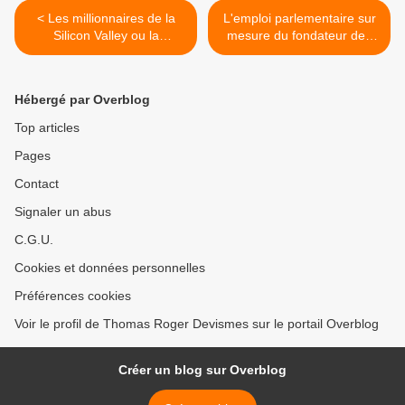
< Les millionnaires de la
L'emploi parlementaire sur
Silicon Valley ou la
mesure du fondateur des
dégénérescence des États-
Jeunes avec Macron >
Unis
Hébergé par Overblog
Top articles
Pages
Contact
Signaler un abus
C.G.U.
Cookies et données personnelles
Préférences cookies
Voir le profil de Thomas Roger Devismes sur le portail Overblog
Créer un blog sur Overblog