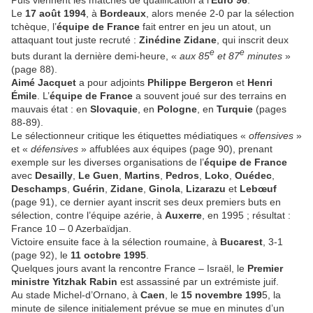
Le
17 août 1994
, à
Bordeaux
, alors menée 2-0 par la sélection
tchèque, l’
équipe de France
fait entrer en jeu un atout, un
attaquant tout juste recruté :
Zinédine Zidane
, qui inscrit deux
e
e
buts durant la dernière demi-heure, «
aux 85
et 87
minutes
»
(page 88).
Aimé Jacquet
a pour adjoints
Philippe Bergeron
et
Henri
Émile
. L’
équipe de France
a souvent joué sur des terrains en
mauvais état : en
Slovaquie
, en
Pologne
, en
Turquie
(pages
88-89).
Le sélectionneur critique les étiquettes médiatiques «
offensives
»
et «
défensives
» affublées aux équipes (page 90), prenant
exemple sur les diverses organisations de l’
équipe de France
avec
Desailly
,
Le Guen
,
Martins
,
Pedros
,
Loko
,
Ouédec
,
Deschamps
,
Guérin
,
Zidane
,
Ginola
,
Lizarazu
et
Lebœuf
(page 91), ce dernier ayant inscrit ses deux premiers buts en
sélection, contre l’équipe azérie, à
Auxerre
, en 1995 ; résultat :
France 10 – 0 Azerbaïdjan.
Victoire ensuite face à la sélection roumaine, à
Bucarest
, 3-1
(page 92), le
11 octobre 1995
.
Quelques jours avant la rencontre France – Israël, le
Premier
ministre Yitzhak Rabin
est assassiné par un extrémiste juif.
Au stade Michel-d’Ornano, à
Caen
, le
15 novembre 199
5, la
minute de silence initialement prévue se mue en minutes d’un