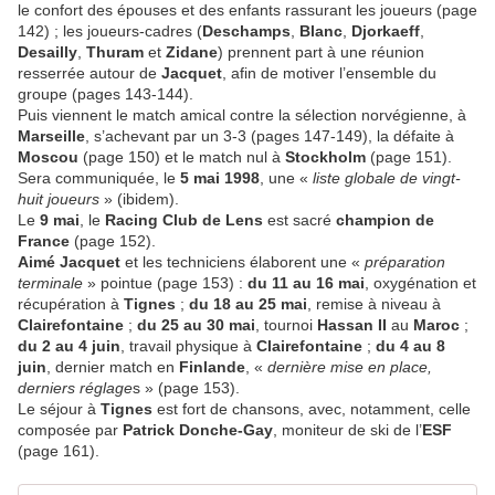
le confort des épouses et des enfants rassurant les joueurs (page
142) ; les joueurs-cadres (
Deschamps
,
Blanc
,
Djorkaeff
,
Desailly
,
Thuram
et
Zidane
) prennent part à une réunion
resserrée autour de
Jacquet
, afin de motiver l’ensemble du
groupe (pages 143-144).
Puis viennent le match amical contre la sélection norvégienne, à
Marseille
, s’achevant par un 3-3 (pages 147-149), la défaite à
Moscou
(page 150) et le match nul à
Stockholm
(page 151).
Sera communiquée, le
5 mai 1998
, une «
liste globale de vingt-
huit joueurs
» (ibidem).
Le
9 mai
, le
Racing Club de Lens
est sacré
champion de
France
(page 152).
Aimé Jacquet
et les techniciens élaborent une «
préparation
terminale
» pointue (page 153) :
du
11 au 16 mai
, oxygénation et
récupération à
Tignes
;
du 18 au 25 mai
, remise à niveau à
Clairefontaine
;
du 25 au 30 mai
, tournoi
Hassan II
au
Maroc
;
du 2 au 4 juin
, travail physique à
Clairefontaine
;
du 4 au 8
juin
, dernier match en
Finlande
, «
dernière mise en place,
derniers réglage
s » (page 153).
Le séjour à
Tignes
est fort de chansons, avec, notamment, celle
composée par
Patrick Donche-Gay
, moniteur de ski de l’
ESF
(page 161).