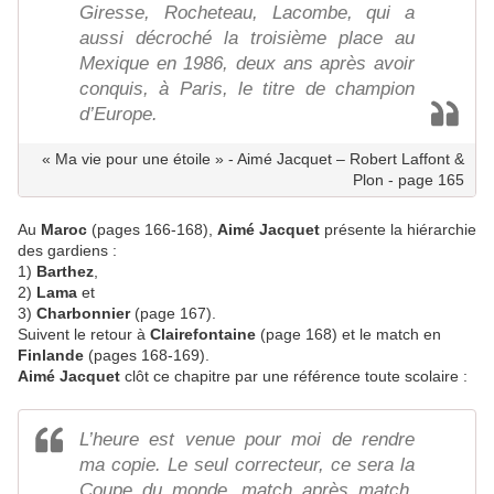
Giresse, Rocheteau, Lacombe, qui a
aussi décroché la troisième place au
Mexique en 1986, deux ans après avoir
conquis, à Paris, le titre de champion
d’Europe.
« Ma vie pour une étoile » - Aimé Jacquet – Robert Laffont &
Plon - page 165
Au
Maroc
(pages 166-168),
Aimé Jacquet
présente la hiérarchie
des gardiens :
1)
Barthez
,
2)
Lama
et
3)
Charbonnier
(page 167).
Suivent le retour à
Clairefontaine
(page 168) et le match en
Finlande
(pages 168-169).
Aimé Jacquet
clôt ce chapitre par une référence toute scolaire :
L’heure est venue pour moi de rendre
ma copie. Le seul correcteur, ce sera la
Coupe du monde, match après match.