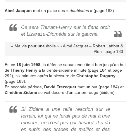
Aimé Jacquet
met en place des «
doublettes
» (page 183) :
Ce sera Thuram-Henry sur le flanc droit
et Lizarazu-Diomède sur le gauche.
« Ma vie pour une étoile » - Aimé Jacquet – Robert Laffont &
Plon - page 183
En ce
18 juin 1998
, la défense saoudienne tient bon jusqu’au but
de
Thierry Henry
à la trente-sixième minute (page 184 et page
292), six minutes après la blessure de
Christophe Dugarry
(page 183).
En seconde période,
David Trezeguet
met un but (page 184) et
Zinédine Zidane
se voit décoré d’un carton rouge (ibidem).
Si Zidane a une telle réaction sur le
terrain, lui qui ne ferait pas de mal à une
mouche, ce n’est pas par hasard. Il a dû
en subir, des tirages de maillot et des