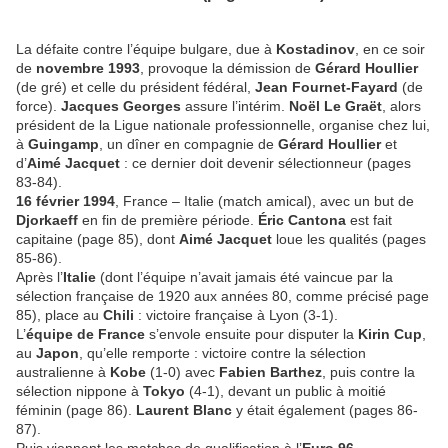
La défaite contre l’équipe bulgare, due à
Kostadinov
, en ce soir
de
novembre 1993
, provoque la démission de
Gérard Houllier
(de gré) et celle du président fédéral,
Jean Fournet-Fayard
(de
force).
Jacques Georges
assure l’intérim.
Noël Le Graët
, alors
président de la Ligue nationale professionnelle, organise chez lui,
à
Guingamp
, un dîner en compagnie de
Gérard Houllier
et
d’
Aimé Jacquet
: ce dernier doit devenir sélectionneur (pages
83-84).
16 février 1994
, France – Italie (match amical), avec un but de
Djorkaeff
en fin de première période.
Éric Cantona
est fait
capitaine (page 85), dont
Aimé Jacquet
loue les qualités (pages
85-86).
Après l’
Italie
(dont l’équipe n’avait jamais été vaincue par la
sélection française de 1920 aux années 80, comme précisé page
85), place au
Chili
: victoire française à Lyon (3-1).
L’
équipe de France
s’envole ensuite pour disputer la
Kirin Cup
,
au
Japon
, qu’elle remporte : victoire contre la sélection
australienne à
Kobe
(1-0) avec
Fabien Barthez
, puis contre la
sélection nippone à
Tokyo
(4-1), devant un public à moitié
féminin (page 86).
Laurent Blanc
y était également (pages 86-
87).
Puis viennent les matches de qualification à l’
Euro 96
.