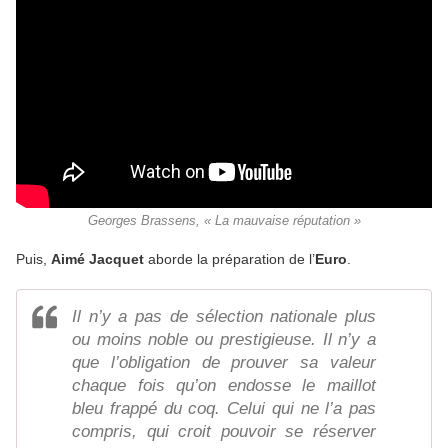
Georges Brassens, « La mauvaise réputation »
Puis,
Aimé Jacquet
aborde la préparation de l’
Euro
.
Il n’y a pas de sélection nationale plus
ou moins noble ou prestigieuse. Il n’y a
que l’obligation de prouver sa valeur
chaque fois qu’on endosse le maillot
bleu frappé du coq. Celui qui ne l’a pas
compris, qui croit pouvoir se réserver