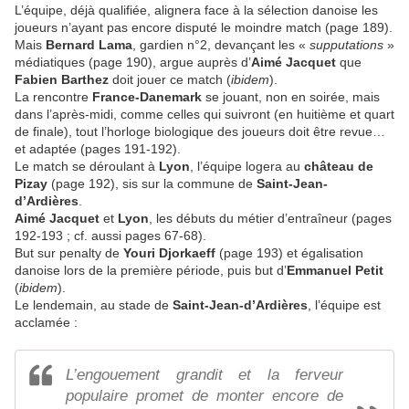
L’équipe, déjà qualifiée, alignera face à la sélection danoise les
joueurs n’ayant pas encore disputé le moindre match (page 189).
Mais
Bernard Lama
, gardien n°2, devançant les «
supputations
»
médiatiques (page 190), argue auprès d’
Aimé Jacquet
que
Fabien Barthez
doit jouer ce match (
ibidem
).
La rencontre
France-Danemark
se jouant, non en soirée, mais
dans l’après-midi, comme celles qui suivront (en huitième et quart
de finale), tout l’horloge biologique des joueurs doit être revue…
et adaptée (pages 191-192).
Le match se déroulant à
Lyon
, l’équipe logera au
château de
Pizay
(page 192), sis sur la commune de
Saint-Jean-
d’Ardières
.
Aimé Jacquet
et
Lyon
, les débuts du métier d’entraîneur (pages
192-193 ; cf. aussi pages 67-68).
But sur penalty de
Youri Djorkaeff
(page 193) et égalisation
danoise lors de la première période, puis but d’
Emmanuel Petit
(
ibidem
).
Le lendemain, au stade de
Saint-Jean-d’Ardières
, l’équipe est
acclamée :
L’engouement grandit et la ferveur
populaire promet de monter encore de