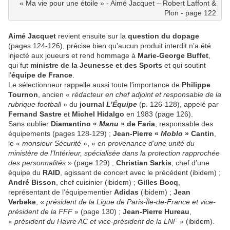
« Ma vie pour une étoile » - Aimé Jacquet – Robert Laffont &
Plon - page 122
Aimé Jacquet
revient ensuite sur la
question du dopage
(pages 124-126), précise bien qu’aucun produit interdit n’a été
injecté aux joueurs et rend hommage à
Marie-George Buffet
,
qui fut
ministre de la Jeunesse et des Sports
et qui soutint
l’
équipe de France
.
Le sélectionneur rappelle aussi toute l’importance de
Philippe
Tournon
, ancien «
rédacteur en chef adjoint et responsable de la
rubrique football
» du
journal
L’Équipe
(p. 126-128), appelé par
Fernand Sastre
et
Michel Hidalgo
en 1983 (page 126).
Sans oublier
Diamantino «
Manu
» de Faria
, responsable des
équipements (pages 128-129) ;
Jean-Pierre «
Moblo
» Cantin
,
le «
monsieur Sécurité
», «
en provenance d’une unité du
ministère de l’Intérieur, spécialisée dans la protection rapprochée
des personnalités
» (page 129) ;
Christian Sarkis
, chef d’une
équipe du
RAID
, agissant de concert avec le précédent (ibidem) ;
André Bisson
, chef cuisinier (ibidem) ;
Gilles Bocq
,
représentant de l’équipementier
Adidas
(ibidem) ;
Jean
Verbeke
, «
président de la Ligue de Paris-Île-de-France et vice-
président de la FFF
» (page 130) ;
Jean-Pierre Hureau
,
«
président du Havre AC et vice-président de la LNF
» (ibidem).