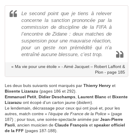
Le second point que je tiens à relever
concerne la sanction prononcée par la
commission de discipline de la FIFA à
l’encontre de Zidane : deux matches de
suspension pour une mauvaise réaction,
pour un geste non prémédité qui n’a
entraîné aucune blessure, c’est trop.
« Ma vie pour une étoile » - Aimé Jacquet – Robert Laffont &
Plon - page 185
Les deux buts suivants sont marqués par
Thierry Henry
et
Bixente Lizarazu
(pages 186 et 292).
Emmanuel Petit
,
Didier Deschamps
,
Laurent Blanc
et
Bixente
Lizarazu
ont écopé d’un carton jaune (
ibidem
).
Le lendemain, décrassage pour ceux qui ont joué et, pour les
autres, match contre «
l’équipe de France de la Police
» (page
187) ; pour tous, une soirée-spectacle animée par
Jean-Pierre
Paoli
, ancien musicien de
Claude François
et
speaker officiel
de la FFF
(pages 187-188).