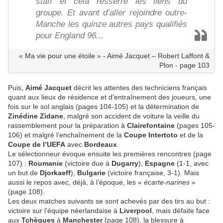
staff et cela resserre les liens du
groupe. Et avant d’aller rejoindre outre-
Manche les quinze autres pays qualifiés
pour England 96...
« Ma vie pour une étoile » - Aimé Jacquet – Robert Laffont &
Plon - page 103
Puis,
Aimé Jacquet
décrit les attentes des techniciens français
quant aux lieux de résidence et d’entraînement des joueurs, une
fois sur le sol anglais (pages 104-105) et la détermination de
Zinédine Zidane
, malgré son accident de voiture la veille du
rassemblement pour la préparation à
Clairefontaine
(pages 105-
106) et malgré l’enchaînement de la
Coupe Intertoto
et de la
Coupe de l’UEFA
avec
Bordeaux
.
Le sélectionneur évoque ensuite les premières rencontres (page
107) :
Roumanie
(victoire due à
Dugarry
),
Espagne
(1-1, avec
un but de
Djorkaeff
),
Bulgarie
(victoire française, 3-1). Mais
aussi le repos avec, déjà, à l’époque, les «
écarte-narines
»
(page 108).
Les deux matches suivants se sont achevés par des tirs au but :
victoire sur l’équipe néerlandaise à
Liverpool
, mais défaite face
aux
Tchèques
à
Manchester
(page 108), la blessure à