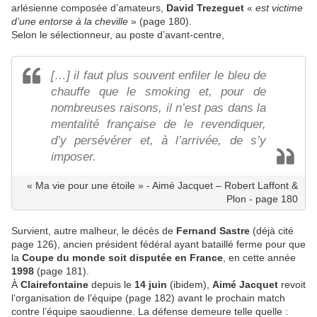
arlésienne composée d’amateurs,
David Trezeguet
«
est victime
d’une entorse à la cheville
» (page 180).
Selon le sélectionneur, au poste d’avant-centre,
[…] il faut plus souvent enfiler le bleu de
chauffe que le smoking et, pour de
nombreuses raisons, il n’est pas dans la
mentalité française de le revendiquer,
d’y persévérer et, à l’arrivée, de s’y
imposer.
« Ma vie pour une étoile » - Aimé Jacquet – Robert Laffont &
Plon - page 180
Survient, autre malheur, le décès de
Fernand Sastre
(déjà cité
page 126), ancien président fédéral ayant bataillé ferme pour que
la
Coupe du monde soit disputée en France
, en cette année
1998
(page 181).
À
Clairefontaine
depuis le
14 juin
(ibidem),
Aimé Jacquet
revoit
l’organisation de l’équipe (page 182) avant le prochain match
contre l’équipe saoudienne. La défense demeure telle quelle :