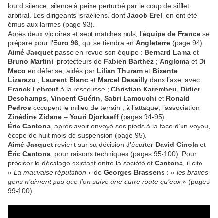
lourd silence, silence à peine perturbé par le coup de sifflet
arbitral. Les dirigeants israéliens, dont
Jacob Erel
, en ont été
émus aux larmes (page 93).
Après deux victoires et sept matches nuls, l’
équipe de France
se
prépare pour l’
Euro 96
, qui se tiendra en
Angleterre
(page 94).
Aimé Jacquet
passe en revue son équipe :
Bernard Lama
et
Bruno Martini
, protecteurs de
Fabien Barthez
;
Angloma
et
Di
Meco
en défense, aidés par
Lilian Thuram
et
Bixente
Lizarazu
;
Laurent Blanc
et
Marcel Desailly
dans l’axe, avec
Franck Lebœuf
à la rescousse ;
Christian Karembeu
,
Didier
Deschamps
,
Vincent Guérin
,
Sabri Lamouchi
et
Ronald
Pedros
occupent le milieu de terrain ; à l’attaque, l’association
Zinédine Zidane
–
Youri Djorkaeff
(pages 94-95).
Éric Cantona
, après avoir envoyé ses pieds à la face d’un voyou,
écope de huit mois de suspension (page 95).
Aimé Jacquet
revient sur sa décision d’écarter
David Ginola
et
Éric Cantona
, pour raisons techniques (pages 95-100). Pour
préciser le décalage existant entre la société et
Cantona
, il cite
«
La mauvaise réputation
» de
Georges Brassens
: «
les braves
gens n’aiment pas que l’on suive une autre route qu’eux
» (pages
99-100).