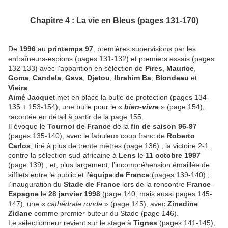
Chapitre 4 : La vie en Bleus (pages 131-170)
De
1996
au
printemps 97
, premières supervisions par les
entraîneurs-espions (pages 131-132) et premiers essais (pages
132-133) avec l’apparition en sélection de
Pires
,
Maurice
,
Goma
,
Candela
,
Gava
,
Djetou
,
Ibrahim Ba
,
Blondeau
et
Vieira
.
Aimé Jacque
t met en place la bulle de protection (pages 134-
135 + 153-154), une bulle pour le «
bien-vivre
» (page 154),
racontée en détail à partir de la page 155.
Il évoque le
Tournoi de France
de la
fin de saison 96-97
(pages 135-140), avec le fabuleux coup franc de
Roberto
Carlos
, tiré à plus de trente mètres (page 136) ; la victoire 2-1
contre la sélection sud-africaine à
Lens
le
11 octobre 1997
(page 139) ; et, plus largement, l’incompréhension émaillée de
sifflets entre le public et l’
équipe de France
(pages 139-140) ;
l’inauguration du
Stade de France
lors de la rencontre
France
-
Espagne
le
28 janvier 1998
(page 140, mais aussi pages 145-
147), une «
cathédrale ronde
» (page 145), avec
Zinedine
Zidane
comme premier buteur du Stade (page 146).
Le sélectionneur revient sur le stage à
Tignes
(pages 141-145),