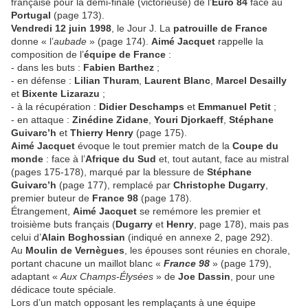
française pour la demi-finale (victorieuse) de l’
Euro 84
face au
Portugal
(page 173).
Vendredi 12 juin 1998
, le Jour J. La
patrouille de France
donne « l’
aubade
» (page 174).
Aimé Jacquet
rappelle la
composition de l’
équipe de France
:
- dans les buts :
Fabien
Barthez
;
- en défense :
Lilian Thuram
,
Laurent Blanc
,
Marcel Desailly
et
Bixente Lizarazu
;
- à la récupération :
Didier Deschamps
et
Emmanuel Petit
;
- en attaque :
Zinédine Zidane
,
Youri Djorkaeff
,
Stéphane
Guivarc’h
et
Thierry Henry
(page 175).
Aimé Jacquet
évoque le tout premier match de la
Coupe du
monde
: face à l’
Afrique du Sud
et, tout autant, face au mistral
(pages 175-178), marqué par la blessure de
Stéphane
Guivarc’h
(page 177), remplacé par
Christophe Dugarry
,
premier buteur de
France 98
(page 178).
Étrangement,
Aimé Jacquet
se remémore les premier et
troisième buts français (
Dugarry
et
Henry
, page 178), mais pas
celui d’
Alain Boghossian
(indiqué en annexe 2, page 292).
Au
Moulin de Vernègues
, les épouses sont réunies en chorale,
portant chacune un maillot blanc «
France 98
» (page 179),
adaptant «
Aux Champs-Élysées
» de
Joe Dassin
, pour une
dédicace toute spéciale.
Lors d’un match opposant les remplaçants à une équipe