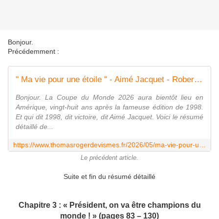
Bonjour.
Précédemment :
" Ma vie pour une étoile " - Aimé Jacquet - Robert Laffont &amp; Plon - Les écrits d'un poète français
Bonjour. La Coupe du Monde 2026 aura bientôt lieu en
Amérique, vingt-huit ans après la fameuse édition de 1998.
Et qui dit 1998, dit victoire, dit Aimé Jacquet. Voici le résumé
détaillé de...
https://www.thomasrogerdevismes.fr/2026/05/ma-vie-pour-une-etoile-aime-jacquet-robert-laffont-plon-livre-football.html
Le précédent article.
Suite et fin du résumé détaillé
Chapitre 3 : « Président, on va être champions du
monde ! » (pages 83 – 130)