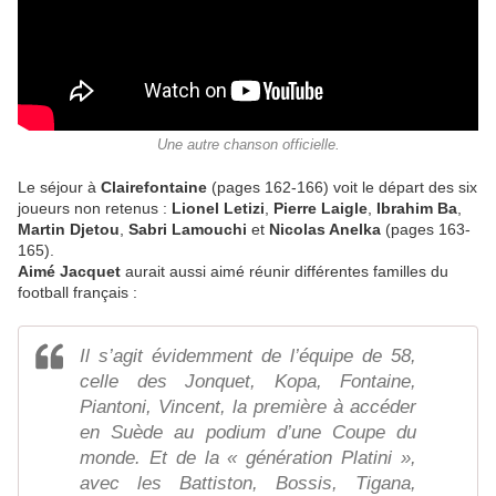
Une autre chanson officielle.
Le séjour à
Clairefontaine
(pages 162-166) voit le départ des six
joueurs non retenus :
Lionel Letizi
,
Pierre Laigle
,
Ibrahim Ba
,
Martin Djetou
,
Sabri Lamouchi
et
Nicolas Anelka
(pages 163-
165).
Aimé Jacquet
aurait aussi aimé réunir différentes familles du
football français :
Il s’agit évidemment de l’équipe de 58,
celle des Jonquet, Kopa, Fontaine,
Piantoni, Vincent, la première à accéder
en Suède au podium d’une Coupe du
monde. Et de la « génération Platini »,
avec les Battiston, Bossis, Tigana,