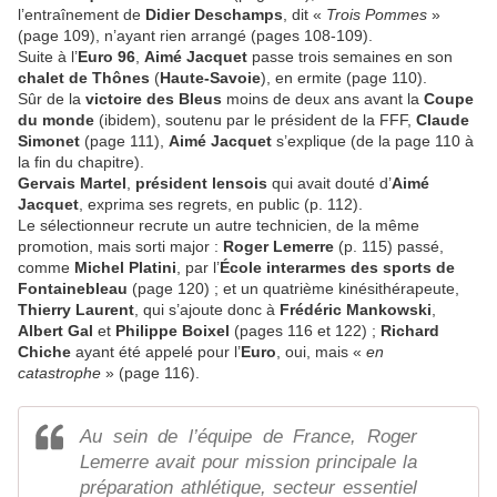
l’entraînement de
Didier Deschamps
, dit «
Trois Pommes
»
(page 109), n’ayant rien arrangé (pages 108-109).
Suite à l’
Euro 96
,
Aimé Jacquet
passe trois semaines en son
chalet de Thônes
(
Haute-Savoie
), en ermite (page 110).
Sûr de la
victoire des Bleus
moins de deux ans avant la
Coupe
du monde
(ibidem), soutenu par le président de la FFF,
Claude
Simonet
(page 111),
Aimé Jacquet
s’explique (de la page 110 à
la fin du chapitre).
Gervais Martel
,
président lensois
qui avait douté d’
Aimé
Jacquet
, exprima ses regrets, en public (p. 112).
Le sélectionneur recrute un autre technicien, de la même
promotion, mais sorti major :
Roger Lemerre
(p. 115) passé,
comme
Michel Platini
, par l’
École interarmes des sports de
Fontainebleau
(page 120) ; et un quatrième kinésithérapeute,
Thierry Laurent
, qui s’ajoute donc à
Frédéric Mankowski
,
Albert Gal
et
Philippe Boixel
(pages 116 et 122) ;
Richard
Chiche
ayant été appelé pour l’
Euro
, oui, mais «
en
catastrophe
» (page 116).
Au sein de l’équipe de France, Roger
Lemerre avait pour mission principale la
préparation athlétique, secteur essentiel