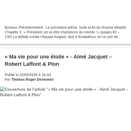
Bonjour. Précédemment : Le précédent article. Suite et fin du résumé détaillé
Chapitre 3 : « Président, on va être champions du monde ! » (pages 83 –
130) La défaite contre l’équipe bulgare, due à Kostadinov, en ce soir de
novembre 1993, provoque la démission...
« Ma vie pour une étoile » - Aimé Jacquet –
Robert Laffont & Plon
Publié le 25/05/2026 à 16:44
Par
Thomas Roger Devismes