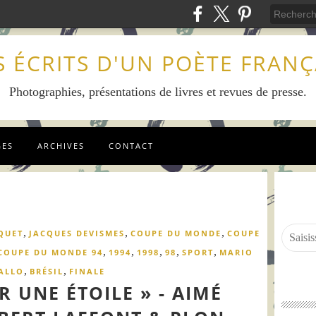
S ÉCRITS D'UN POÈTE FRANÇ
Photographies, présentations de livres et revues de presse.
GES
ARCHIVES
CONTACT
,
,
,
QUET
JACQUES DEVISMES
COUPE DU MONDE
COUPE
,
,
,
,
,
COUPE DU MONDE 94
1994
1998
98
SPORT
MARIO
,
,
ALLO
BRÉSIL
FINALE
R UNE ÉTOILE » - AIMÉ