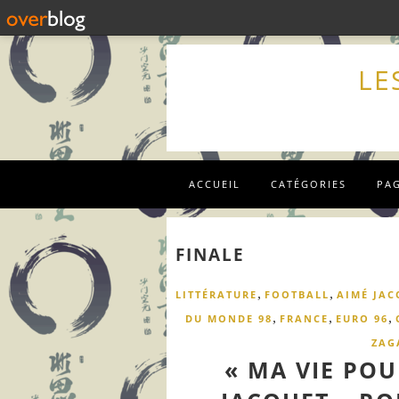
LE
ACCUEIL
CATÉGORIES
PA
FINALE
,
,
LITTÉRATURE
FOOTBALL
AIMÉ JAC
,
,
,
DU MONDE 98
FRANCE
EURO 96
ZAG
« MA VIE POU