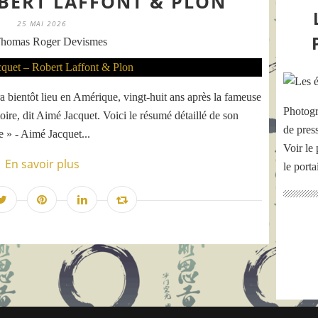
OBERT LAFFONT & PLON
25 MAI 2026
homas Roger Devismes
ientôt lieu en Amérique, vingt-huit ans après la fameuse
Photogr
toire, dit Aimé Jacquet. Voici le résumé détaillé de son
de pres
e » - Aimé Jacquet...
Voir le 
En savoir plus
le port