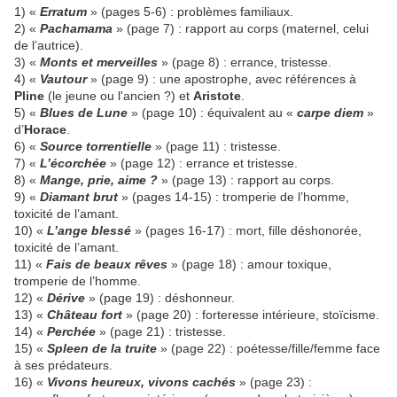
1) «
Erratum
» (pages 5-6) : problèmes familiaux.
2) «
Pachamama
» (page 7) : rapport au corps (maternel, celui
de l’autrice).
3) «
Monts et merveilles
» (page 8) : errance, tristesse.
4) «
Vautour
» (page 9) : une apostrophe, avec références à
Pline
(le jeune ou l'ancien ?) et
Aristote
.
5) «
Blues de Lune
» (page 10) : équivalent au «
carpe diem
»
d’
Horace
.
6) «
Source torrentielle
» (page 11) : tristesse.
7) «
L’écorchée
» (page 12) : errance et tristesse.
8) «
Mange, prie, aime ?
» (page 13) : rapport au corps.
9) «
Diamant brut
» (pages 14-15) : tromperie de l’homme,
toxicité de l’amant.
10) «
L’ange blessé
» (pages 16-17) : mort, fille déshonorée,
toxicité de l’amant.
11) «
Fais de beaux rêves
» (page 18) : amour toxique,
tromperie de l’homme.
12) «
Dérive
» (page 19) : déshonneur.
13) «
Château fort
» (page 20) : forteresse intérieure, stoïcisme.
14) «
Perchée
» (page 21) : tristesse.
15) «
Spleen de la truite
» (page 22) : poétesse/fille/femme face
à ses prédateurs.
16) «
Vivons heureux, vivons cachés
» (page 23) :