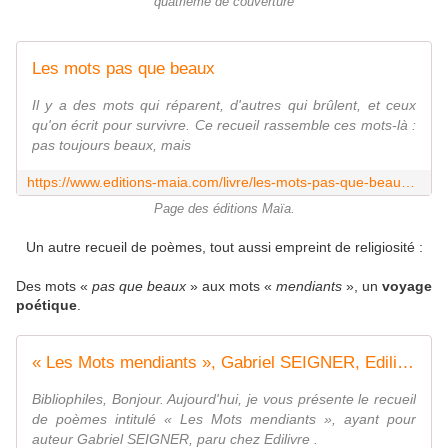
quatrième de couverture
Les mots pas que beaux
Il y a des mots qui réparent, d'autres qui brûlent, et ceux
qu'on écrit pour survivre. Ce recueil rassemble ces mots-là :
pas toujours beaux, mais
https://www.editions-maia.com/livre/les-mots-pas-que-beaux-marion-mercier-9791042523831/
Page des éditions Maïa.
Un autre recueil de poèmes, tout aussi empreint de religiosité :
Des mots «
pas que beaux
» aux mots «
mendiants
», un
voyage
poétique
.
« Les Mots mendiants », Gabriel SEIGNER, Edilivre
Bibliophiles, Bonjour. Aujourd'hui, je vous présente le recueil
de poèmes intitulé « Les Mots mendiants », ayant pour
auteur Gabriel SEIGNER, paru chez Edilivre .