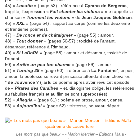
45) «
Locutio
» (page 53) : référence à
Cyrano de Bergerac
,
fragilité, l’expression «
Fait chanter les violons
» me rappelle la
chanson «
Tournent les violons
» de
Jean-Jacques Goldman
.
46) «
XXL
» (page 54) : rapport au corps (comme les deuxième
et trentième poèmes).
47) «
De ronce et de châtaignier
» (page 55) : amour.
48) «
Tout donner
» (pages 56-57) : toxicité de l’amant,
désamour, référence à Rimbaud.
49) «
Si LaDoRé
» (page 58) : amour et désamour, toxicité de
l’amant.
50) «
Arrête un peu ton charme
» (page 59) : amour.
51) «
Turning 28
» (page 60) : référence à
La Fontaine
*, espoir,
amour, la poétesse se rêvant princesse attendant son chevalier.
*
de Jouvence
? (j’ai lu ce poème après avoir revu cet épisode
de «
Pirates des Caraïbes
» et, dialogisme oblige, les références
au fabuliste français et au film se sont superposées)
52) «
Allegria
» (page 61) : poème en prose, amour, danse.
53) «
Aujourd’hui
» (page 62) : tristesse, nouveau départ.
« Les mots pas que beaux » - Marion Mercier – Éditions Maïa -