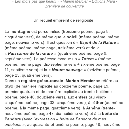
« Les mots pas que beaux » - Marion Mercier – Éditions Maïa -
première de couverture
Un recueil empreint de religiosité :
La
montagne
est personnifiée (troisième poème, page 8,
cinquième vers), de même que le
soleil
(même poème, même
page, neuvième vers). Il est question d’«
Esprit de la Nature
»
(même poème, même page, treizième vers) et de la
«
Puissance de la natur
e
» (quatrième poème, page 9,
septième vers). La poétesse évoque un «
Totem
» (même
poème, même page, dix-septième vers + sixième poème, page
11, septième vers) et la «
Nature sauvage
» (seizième poème,
page 23, quatrième vers).
Dans un
registre gréco-romain
,
Marion Mercier
se réfère
au
Styx
(de manière implicite au douzième poème, page 19,
premier quatrain et de manière explicite au trente-huitième
poème, page 46, douzième vers),
aux
enfers
(au vingt-
cinquième poème, page 33, cinquième vers), à l’
éther
(au même
poème, à la même page, quatrième vers), à
Athéna
(trente-
neuvième poème, page 47, dix-huitième vers)
et à la
boîte de
Pandore
(avec l’expression «
boîte de Pandore de mes
émotions
», au quarante-et-unième poème, page 49, neuvième