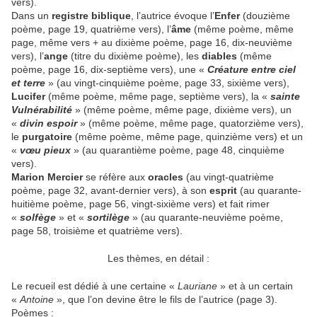
vers)
.
Dans un
registre biblique
, l’autrice évoque l’
Enfer
(douzième
poème, page 19, quatrième vers), l’
âme
(même poème, même
page, même vers + au dixième poème, page 16, dix-neuvième
vers), l’
ange
(titre du dixième poème), les
diables
(même
poème, page 16, dix-septième vers),
une «
Créature entre ciel
et terre
» (au vingt-cinquième poème, page 33, sixième vers),
Lucifer
(même poème, même page, septième vers), la «
sainte
Vulnérabilité
» (même poème, même page, dixième vers), un
«
divin espoir
» (même poème, même page, quatorzième vers),
le
purgatoire
(même poème, même page, quinzième vers) et un
«
vœu pieux
» (au quarantième poème, page 48, cinquième
vers).
Marion Mercier
se réfère aux
oracles
(au vingt-quatrième
poème, page 32, avant-dernier vers), à son
esprit
(au quarante-
huitième poème, page 56, vingt-sixième vers) et fait rimer
«
solfège
» et «
sortilège
» (au quarante-neuvième poème,
page 58, troisième et quatrième vers).
Les thèmes, en détail :
Le recueil est dédié à une certaine «
Lauriane
» et à un certain
«
Antoine
», que l’on devine être le fils de l’autrice (page 3).
Poèmes :