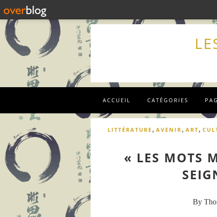
LE
ACCUEIL
CATÉGORIES
PA
,
,
,
LITTÉRATURE
AVENIR
ART
CUL
« LES MOTS 
SEIG
By Th