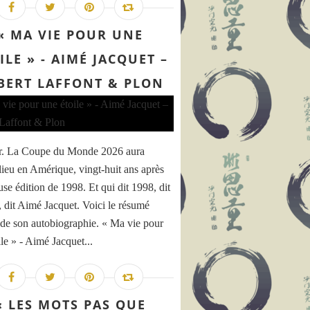
« MA VIE POUR UNE
ILE » - AIMÉ JACQUET –
BERT LAFFONT & PLON
René de CHATEAUBRIAND, le Génie du christianisme - Les 
r. La Coupe du Monde 2026 aura
 lieu en Amérique, vingt-huit ans après
use édition de 1998. Et qui dit 1998, dit
e, dit Aimé Jacquet. Voici le résumé
é de son autobiographie. « Ma vie pour
TAUD (1896 - 1948), Messages révolutionnaires - Les écri
le » - Aimé Jacquet...
« LES MOTS PAS QUE