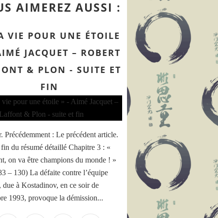
S AIMEREZ AUSSI :
A VIE POUR UNE ÉTOILE
 AIMÉ JACQUET – ROBERT
FONT & PLON - SUITE ET
FIN
. Précédemment : Le précédent article.
 fin du résumé détaillé Chapitre 3 : «
nt, on va être champions du monde ! »
83 – 130) La défaite contre l’équipe
, due à Kostadinov, en ce soir de
e 1993, provoque la démission...