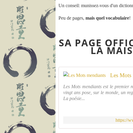
Un conseil: munissez-vous d'un dictionn
Peu de pages,
mais quel vocabulaire
!
SA PAGE OFFIC
LA MAIS
Les Mots 
Les Mots mendiants est le premier r
vingt ans pose, sur le monde, un reg
La poésie...
https://