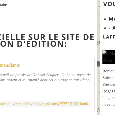
VOU
aire.
« M
» -
IELLE SUR LE SITE DE
LAF
ON D'ÉDITION:
mendiants
Bonjour
ecueil de poésie de Gabriel Seigner. Ce jeune poète de
Suite et
ard ardent et tourmenté dont cet ouvrage se fait l'écho.
Préside
(pages 
bulgare
www.edilivre.com/les-mots-mendiants-23352f1802.html/
novembr