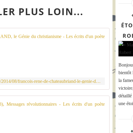
ER PLUS LOIN...
ÉTO
RO
François-
D
'
a
Bonjou
p
r
bientôt
è
la fame
http://www.thomasrogerdevismes.fr/2014/08/francois-rene-de-chateaubriand-le-genie-du-christianisme.html
s
victoir
h
t
détaill
t
Antonin AR
une étoi
p
:
D
/
'
/
a
3