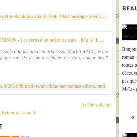
p
.
r
BEA
b
è
p
http://www.thomasrogerdevismes.fr/2014/08/antonin-artaud-1896-1948-messages-revolutionnaires.html
s
.
h
b
t
l
t
Mark TWAIN, filmé par Thomas EDISON - Les écrits d'un poète français
o
p
g
:
Bonjour
 Suite à la lecture d'un article sur Mark TWAIN , je me
s
/
roman :
nage rare de la vie du célèbre écrivain, auteur des "
p
/
o
toutes p
2
t
découvr
5
.
.
pas que
c
m
.fr/2014/09/mark-twain-filme-par-thomas-edison.html
Maïa - 
o
e
m
d
/
i
Article suivant »
-
a
Retour à l'accueil
A
«
.
P
t
E
W
u
w
m