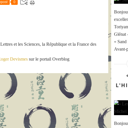
z
post
0
b
F
l
Bonjour
Q
r
o
excelle
.
-
c
Toriyam
8
o
Glénat 
k
m
/
« Sand 
/
 Lettres et les Sciences, la République et la France des
T
Avant-p
t
m
u
C
oger Devismes
sur le portail Overblog
m
j
b
v
l
o
r
G
_
L'H
m
m
4
7
n
t
I
h
/
q
A
l
A
Bonjour
w
A