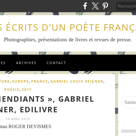
S ÉCRITS D'UN POÈTE FRANÇ
Photographies, présentations de livres et revues de presse.
GES
ARCHIVES
CONTACT
,
,
,
,
TURE
EUROPE
FRANCE
GABRIEL-LOUIS SEIGNER
,
POÉSIE
2017
MENDIANTS », GABRIEL
NER, EDILIVRE
10 AVRIL 2018
omas ROGER DEVISMES