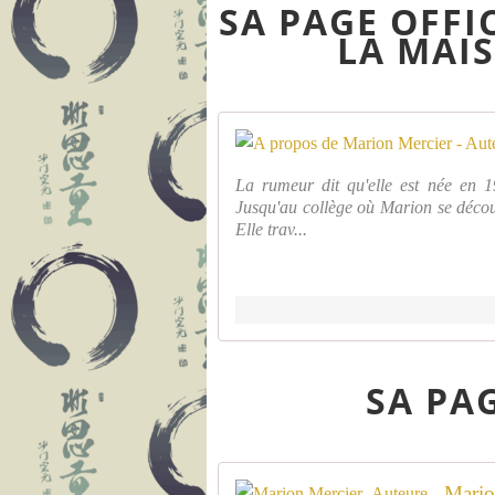
SA PAGE OFFIC
LA MAIS
La rumeur dit qu'elle est née en 1
Jusqu'au collège où Marion se découvr
Elle trav...
SA PA
Mario