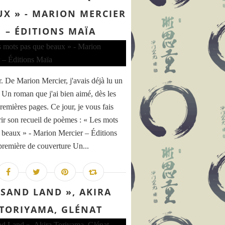
UX » - MARION MERCIER
– ÉDITIONS MAÏA
. De Marion Mercier, j'avais déjà lu un
 Un roman que j'ai bien aimé, dès les
remières pages. Ce jour, je vous fais
ir son recueil de poèmes : « Les mots
 beaux » - Marion Mercier – Éditions
première de couverture Un...
e: la France a un problème avec l'imaginaire (Stéphane MA
 SAND LAND », AKIRA
TORIYAMA, GLÉNAT