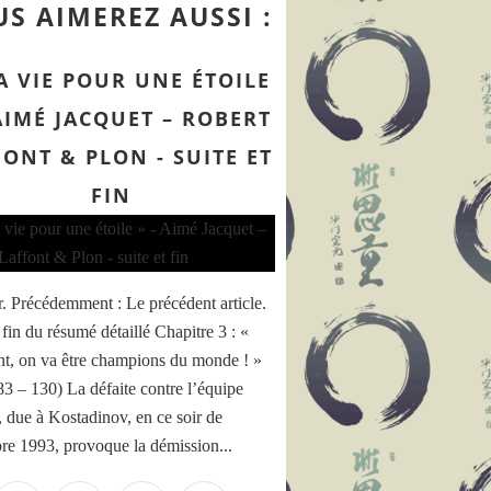
S AIMEREZ AUSSI :
A VIE POUR UNE ÉTOILE
 AIMÉ JACQUET – ROBERT
FONT & PLON - SUITE ET
FIN
. Précédemment : Le précédent article.
 fin du résumé détaillé Chapitre 3 : «
nt, on va être champions du monde ! »
83 – 130) La défaite contre l’équipe
, due à Kostadinov, en ce soir de
e 1993, provoque la démission...