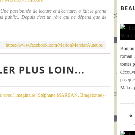
BEA
Une passionnée de lecture et d'écriture, a fait le grand
d public.. Depuis c'est un rêve qui ne dépend que de
https://www.facebook.com/MarionMercierAuteure/
Bonjour
roman :
toutes p
ER PLUS LOIN...
découvr
pas que
Maïa - 
Littératur
"
L
«
a
F
r