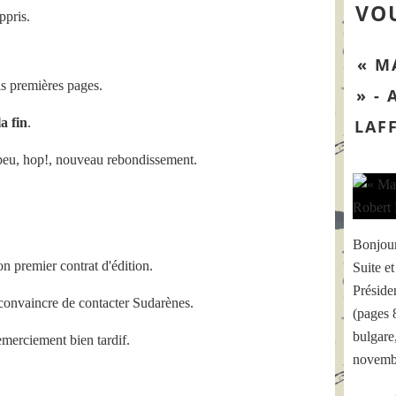
VOU
ppris.
« M
is premières pages.
» -
a fin
.
LAF
peu, hop!, nouveau rebondissement.
Bonjour
on premier contrat d'édition.
Suite et
Préside
convaincre de contacter Sudarènes.
(pages 
bulgare
remerciement bien tardif.
novembr