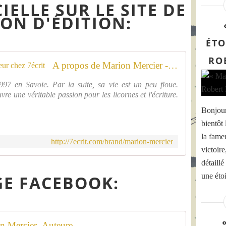
IELLE SUR LE SITE DE
ON D'ÉDITION:
ÉTO
RO
A propos de Marion Mercier - Auteur chez 7écrit
997 en Savoie. Par la suite, sa vie est un peu floue.
e une véritable passion pour les licornes et l'écriture.
Bonjou
bientôt
la fame
http://7ecrit.com/brand/marion-mercier
victoir
détaill
une étoi
GE FACEBOOK:
n Mercier- Auteure