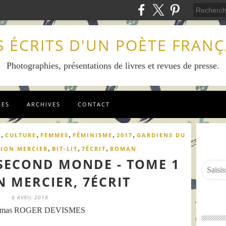
S ÉCRITS D'UN POÈTE FRANÇ
Photographies, présentations de livres et revues de presse.
GES
ARCHIVES
CONTACT
,
,
,
,
,
T
CULTURE
FEMMES
FÉMINISME
2017
GARDIENS DU
,
,
,
ION MERCIER
BIT-LIT
7ÉCRIT
ROMAN
SECOND MONDE - TOME 1
N MERCIER, 7ÉCRIT
8 AVRIL 2018
omas ROGER DEVISMES