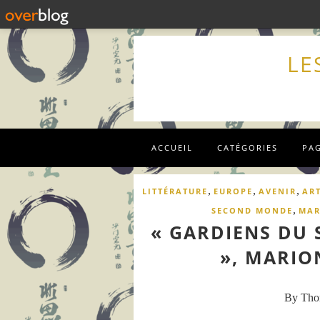
LE
ACCUEIL
CATÉGORIES
PA
,
,
,
LITTÉRATURE
EUROPE
AVENIR
AR
,
SECOND MONDE
MAR
« GARDIENS DU 
», MARIO
By Th