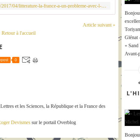
a
http://www.thomasrogerdevismes.fr/2017/04/litterature-la-france-a-un-probleme-avec-l-imaginaire-stephane-marsan-bragelonne.html
n
Bonjour
c
e
excelle
Article suivant »
a
Toriyam
Retour à l'accueil
u
Glénat 
n
p
« Sand 
E
r
Avant-p
o
post
0
b
l
è
m
e
L'H
a
v
 Lettres et les Sciences, la République et la France des
e
c
l
oger Devismes
sur le portail Overblog
'
i
Bonjour
m