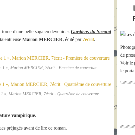
r tome d'une belle saga en devenir: «
Gardiens du Second
 talentueuse
Marion MERCIER
, édité par
7écrit
.
Photogr
de pres
Voir le 
 1 », Marion MERCIER, 7écrit - Première de couverture
le port
 1 », Marion MERCIER, 7écrit - Quatrième de couverture
érature vampirique
.
ues préjugés avant de lire ce roman.