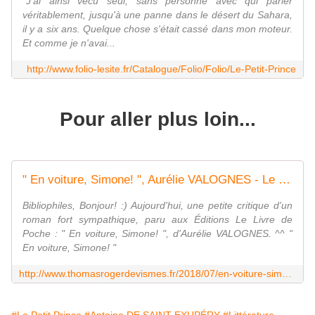
"J'ai ainsi vécu seul, sans personne avec qui parler
véritablement, jusqu'à une panne dans le désert du Sahara,
il y a six ans. Quelque chose s'était cassé dans mon moteur.
Et comme je n'avai...
http://www.folio-lesite.fr/Catalogue/Folio/Folio/Le-Petit-Prince
Pour aller plus loin...
" En voiture, Simone! ", Aurélie VALOGNES - Le Livre de Poche :) - Les écrits d'un poète français
Bibliophiles, Bonjour! :) Aujourd'hui, une petite critique d'un
roman fort sympathique, paru aux Éditions Le Livre de
Poche : " En voiture, Simone! ", d'Aurélie VALOGNES. ^^ "
En voiture, Simone! "
http://www.thomasrogerdevismes.fr/2018/07/en-voiture-simone-aurelie-valognes-le-livre-de-poche.html