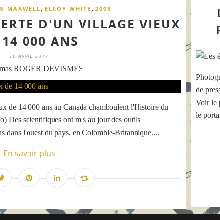
,
,
N MAXWELL
ELROY WHITE
2008
ERTE D'UN VILLAGE VIEUX
 14 000 ANS
16 AVRIL 2017
omas ROGER DEVISMES
Photogr
de pres
Voir le 
eux de 14 000 ans au Canada chamboulent l'Histoire du
le port
) Des scientifiques ont mis au jour des outils
ns dans l'ouest du pays, en Colombie-Britannique....
En savoir plus