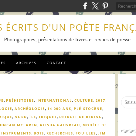
S ÉCRITS D'UN POÈTE FRANÇ
Photographies, présentations de livres et revues de presse.
GES
ARCHIVES
CONTACT
,
,
,
,
,
UE
PRÉHISTOIRE
INTERNATIONAL
CULTURE
2017
,
,
,
,
LOGIE
ARCHÉOLOGIE
14 000 ANS
PLÉISTOCÈNE
,
,
,
,
,
RIQUE
NORD
ÎLE
TRIQUET
DÉTROIT DE BÉRING
,
,
UNCAN MCLAREN
ALISHA GAUVREAU
MODÈLE DE
,
,
,
,
,
INSTRUMENTS
BOIS
RECHERCHES
FOUILLES
JIM