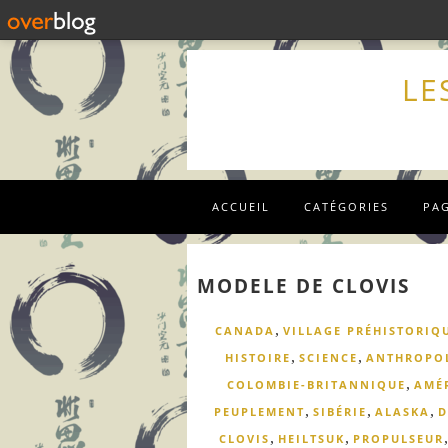
LE
ACCUEIL
CATÉGORIES
PA
MODELE DE CLOVIS
,
CANADA
VILLAGE PRÉHISTORIQ
,
,
HISTOIRE
SCIENCE
ANTHROPO
,
COLOMBIE-BRITANNIQUE
AMÉ
,
,
,
PEUPLEMENT
SIBÉRIE
ALASKA
D
,
,
CLOVIS
HEILTSUK
PROPULSEUR