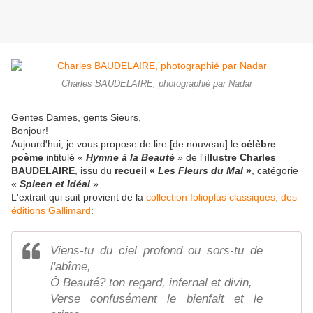
Charles BAUDELAIRE, photographié par Nadar
Gentes Dames, gents Sieurs,
Bonjour!
Aujourd'hui, je vous propose de lire [de nouveau] le
célèbre
poème
intitulé «
Hymne à la Beauté
» de l'
illustre Charles
BAUDELAIRE
, issu du
recueil «
Les Fleurs du Mal
»
, catégorie
«
Spleen et Idéal
».
L'extrait qui suit provient de la
collection folioplus classiques, des
éditions Gallimard
:
Viens-tu du ciel profond ou sors-tu de
l'abîme,
Ô Beauté? ton regard, infernal et divin,
Verse confusément le bienfait et le