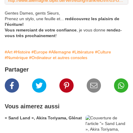
http://www.allemagne.diplo.de/Vertretung/frankreich/fr/03-cidal/07-ados/2015-04-15-ecriture-cursive-pm.html
Gentes Dames, gents Sieurs,
Prenez un stylo, une feuille et...
redécouvrez les plaisirs de
l'écriture!
Vous remerciant de votre confiance
, je vous donne
rendez-
vous très prochainement
!
#Art
#Histoire
#Europe
#Allemagne
#Littérature
#Culture
#Numérique
#Ordinateur et autres consoles
Partager
Vous aimerez aussi
« Sand Land », Akira Toriyama, Glénat