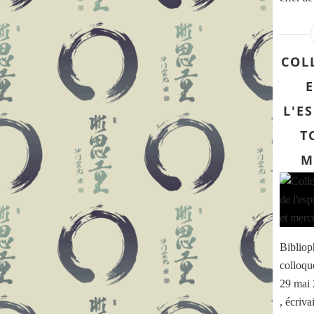
COL
L'E
T
M
Bibliop
colloqu
29 mai 
, écriv