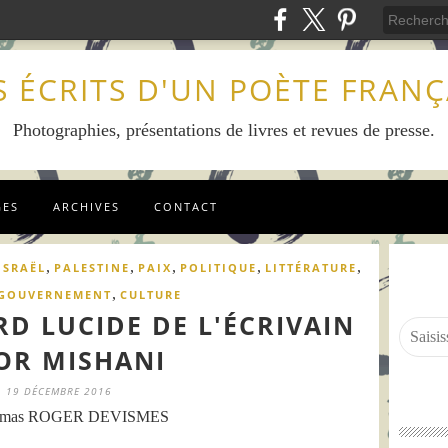
S ÉCRITS D'UN POÈTE FRANÇ
Photographies, présentations de livres et revues de presse.
GES
ARCHIVES
CONTACT
,
,
,
,
,
ISRAËL
PALESTINE
PAIX
POLITIQUE
LITTÉRATURE
,
GOUVERNEMENT
CULTURE
RD LUCIDE DE L'ÉCRIVAIN
OR MISHANI
19 DÉCEMBRE 2016
omas ROGER DEVISMES