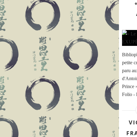
Bibliop
petite c
paru au
d'Anto
Prince
Folio -
VI
FR