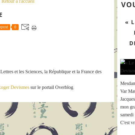
Retour à l'accueil
VOU
E
« 
post
0
D
 Lettres et les Sciences, la République et la France des
Mesdame
oger Devismes
sur le portail Overblog
Var Mat
Jacque
mon gra
samedi 
C'est vr