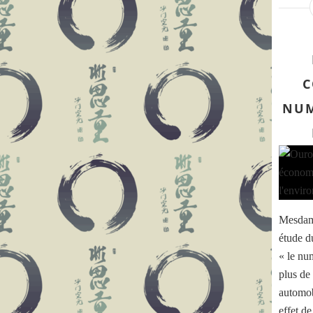
C
NUM
Mesdame
étude d
« le nu
plus de 
automob
effet de