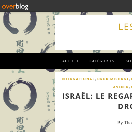
LE
ACCUEIL
CATÉGORIES
PA
,
,
INTERNATIONAL
DROR MISHANI
,
AVENIR
ISRAËL: LE REGA
DR
By Th