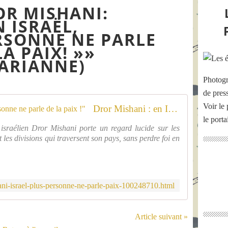
OR MISHANI:
N ISRAËL,
RSONNE NE PARLE
LA PAIX! »»
ARIANNE)
Photogr
de pres
Voir le 
Dror Mishani : en Israël, "plus personne ne parle de la paix !"
le port
n israélien Dror Mishani porte un regard lucide sur les
t les divisions qui traversent son pays, sans perdre foi en
ni-israel-plus-personne-ne-parle-paix-100248710.html
Article suivant »