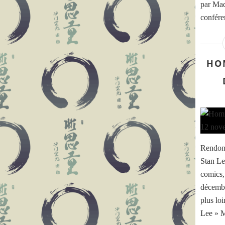
par Ma
confére
HO
Rendon
Stan Lee
comics,
décembr
plus lo
Lee » M