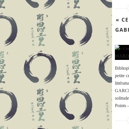
« C
GAB
Bibliop
petite c
littérat
GARCIA
solitu
Points 