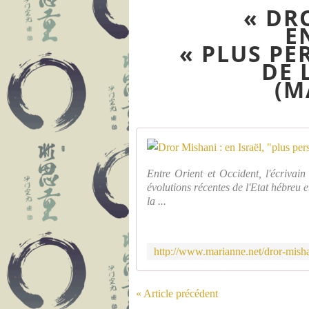
« DR
E
« PLUS PE
DE 
(M
Entre Orient et Occident, l'écrivai
évolutions récentes de l'Etat hébreu e
la ...
http://www.marianne.net/dror-misha
« Article précédent