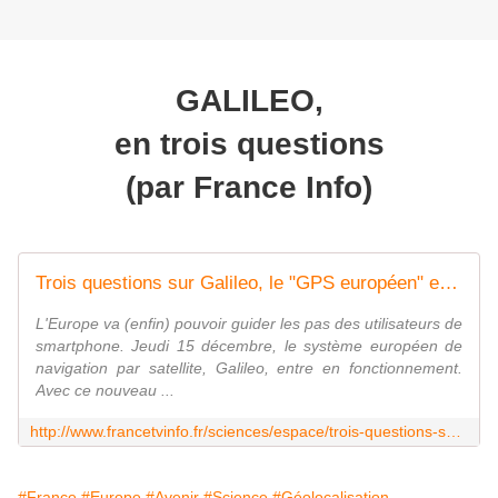
GALILEO,
en trois questions
(par France Info)
Trois questions sur Galileo, le "GPS européen" enfin opérationnel
L'Europe va (enfin) pouvoir guider les pas des utilisateurs de
smartphone. Jeudi 15 décembre, le système européen de
navigation par satellite, Galileo, entre en fonctionnement.
Avec ce nouveau ...
http://www.francetvinfo.fr/sciences/espace/trois-questions-sur-galileo-le-gps-europeen-enfin-operationnel_1969993.html
#France
#Europe
#Avenir
#Science
#Géolocalisation