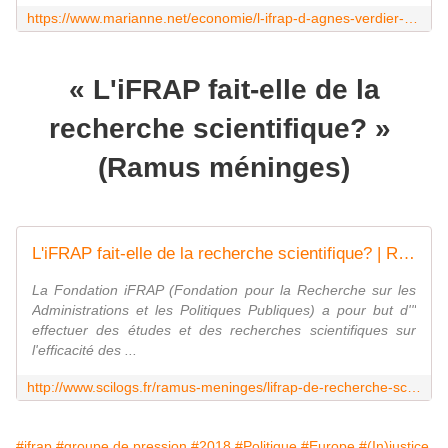
https://www.marianne.net/economie/l-ifrap-d-agnes-verdier-molinie-faux-institut-de-recherche-et-vrai-lobby-ultra-liberal
« L'iFRAP fait-elle de la
recherche scientifique? »
(Ramus méninges)
L'iFRAP fait-elle de la recherche scientifique? | Ramus méninges
La Fondation iFRAP (Fondation pour la Recherche sur les
Administrations et les Politiques Publiques) a pour but d'"
effectuer des études et des recherches scientifiques sur
l'efficacité des ...
http://www.scilogs.fr/ramus-meninges/lifrap-de-recherche-scientifique/
#ifrap
#groupe de pression
#2018
#Politique
#Europe
#(In)justice