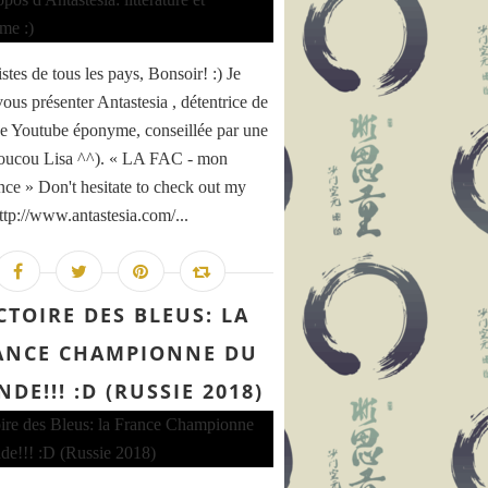
tes de tous les pays, Bonsoir! :) Je
vous présenter Antastesia , détentrice de
ne Youtube éponyme, conseillée par une
oucou Lisa ^^). « LA FAC - mon
nce » Don't hesitate to check out my
http://www.antastesia.com/...
CTOIRE DES BLEUS: LA
ANCE CHAMPIONNE DU
DE!!! :D (RUSSIE 2018)