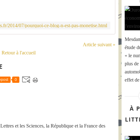
.fr/2014/07/pourquoi-ce-blog-n-est-pas-monetise.html
Mesdame
Article suivant »
étude d
Retour à l'accueil
« le nu
plus de 
E
automob
effet de
post
0
À 
LIT
 Lettres et les Sciences, la République et la France des