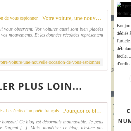
Votre voiture, une nouvelle occasion de vous espionner
Bonjour
i vous observent. Vos voitures aussi sont bien placées
dédiés 
 vos mouvements. Et les données récoltées représentent
l'articl
débutan
facile. 
votre-voiture-une-nouvelle-occasion-de-vous-espionner
d'ordina
ER PLUS LOIN...
C
Pourquoi ce blog n'est pas monétisé - Les écrits d'un poète français
NUM
e bonsoir! Ce blog est désormais monnayable. Je peux
e l'argent [...]. Mais, monétiser ce blog, n'est-ce pas