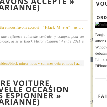
'AVONS ACCEPTÉ »
VOU
ARIANNE)
ORD
"Black Mirror" : nous y sommes déjà et nous l'avons accepté
Bonjour
 une référence culturelle centrale, y compris pour les
articles
ologie, la série Black Mirror (Channel 4 entre 2011 et
Windows
débutan
Linux, d
https://www.marianne.net/debattons/idees/black-mirror-nous-y-sommes-deja-et-nous-l-avons-accepte
l'iPhon
RE VOITURE,
VELLE OCCASION
S ESPIONNER »
FA
ARIANNE)