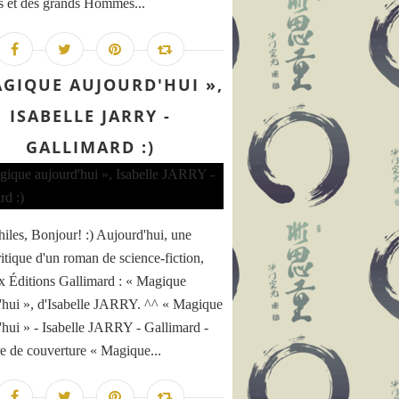
 et des grands Hommes...
AGIQUE AUJOURD'HUI »,
ISABELLE JARRY -
GALLIMARD :)
hiles, Bonjour! :) Aujourd'hui, une
ritique d'un roman de science-fiction,
x Éditions Gallimard : « Magique
'hui », d'Isabelle JARRY. ^^ « Magique
'hui » - Isabelle JARRY - Gallimard -
e de couverture « Magique...