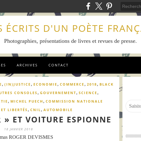
S ÉCRITS D'UN POÈTE FRANÇ
Photographies, présentations de livres et revues de presse.
GES
ARCHIVES
CONTACT
,
,
,
,
,
E
(IN)JUSTICE
ECONOMIE
COMMERCE
2018
BLACK
,
,
,
UTRES CONSOLES
GOUVERNEMENT
SCIENCE
,
,
TIE
MICHEL PUECH
COMMISSION NATIONALE
,
,
ET LIBERTÉS
CNIL
AUTOMOBILE
 » ET VOITURE ESPIONNE
18 JANVIER 2018
omas ROGER DEVISMES