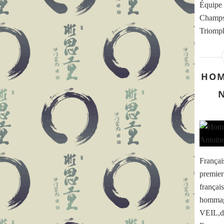
Équipe 
Champs-
Triomph
HOM
Françai
premier 
français
hommage
VEIL,dé