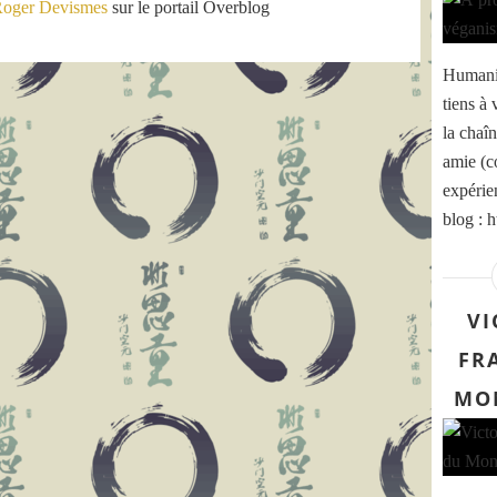
oger Devismes
sur le portail Overblog
Humanis
tiens à 
la chaî
amie (c
expérie
blog : 
VI
FR
MON