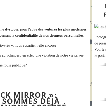
'une
dystopie
, pour l'autre des
voitures les plus modernes
,
cernant la
confidentialité de nos données personnelles
.
Photogr
de pres
donnée
», nous appartient-elle encore?
Voir le 
u volant est, en effet, une violation de notre vie privée.
le port
ne route publique?
CK MIRROR »:
 SOMMES DÉJÀ