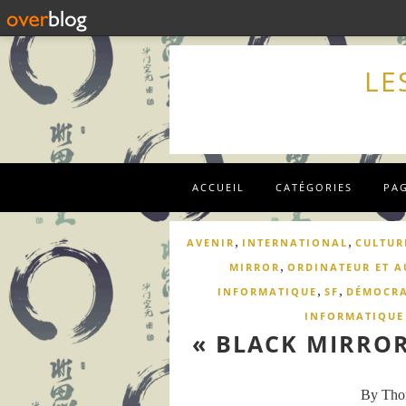
LE
ACCUEIL
CATÉGORIES
PA
,
,
AVENIR
INTERNATIONAL
CULTUR
,
MIRROR
ORDINATEUR ET A
,
,
INFORMATIQUE
SF
DÉMOCRA
INFORMATIQUE 
« BLACK MIRROR
By Th