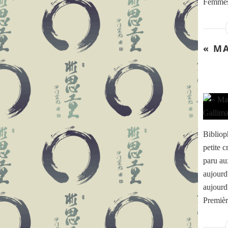
Femmes
« M
Bibliop
petite c
paru au
aujourd
aujourd
Premièr