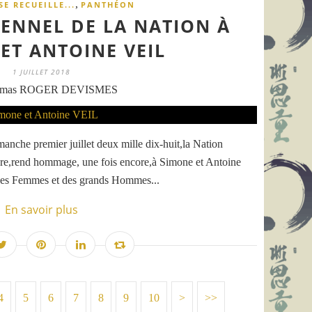
,
SE RECUEILLE...
PANTHÉON
NNEL DE LA NATION À
ET ANTOINE VEIL
1 JUILLET 2018
omas ROGER DEVISMES
anche premier juillet deux mille dix-huit,la Nation
 libre,rend hommage, une fois encore,à Simone et Antoine
es Femmes et des grands Hommes...
En savoir plus
4
5
6
7
8
9
10
20
30
>
>>