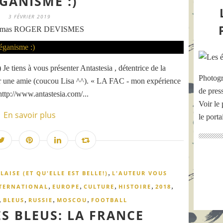
GANISME :)
3 FÉVRIER 2019
omas ROGER DEVISMES
Je tiens à vous présenter Antastesia , détentrice de la
Photogr
r une amie (coucou Lisa ^^). « LA FAC - mon expérience
de pres
http://www.antastesia.com/...
Voir le 
En savoir plus
le port
,
AISE (ET QU'ELLE EST BELLE!)
L'AUTEUR VOUS
,
,
,
,
,
TERNATIONAL
EUROPE
CULTURE
HISTOIRE
2018
,
,
,
,
BLEUS
RUSSIE
MOSCOU
FOOTBALL
ES BLEUS: LA FRANCE