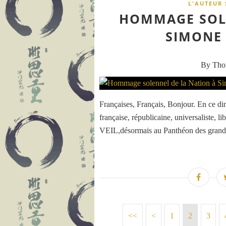
L'AUTEUR 
HOMMAGE SOLE
SIMONE 
By Th
Françaises, Français, Bonjour. En ce dim
française, républicaine, universaliste,
VEIL,désormais au Panthéon des grand
<<
<
1
2
3