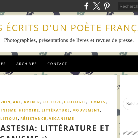
S ÉCRITS D'UN POÈTE FRANÇ
Photographies, présentations de livres et revues de presse.
GES
ARCHIVES
CONTACT
,
,
,
,
,
,
,
2019
ART
AVENIR
CULTURE
ECOLOGIE
FEMMES
,
,
,
,
MINISME
HISTOIRE
LITTÉRATURE
MOUVEMENT
,
,
LITIQUE
RÉSISTANCE
VÉGANISME
ASTESIA: LITTÉRATURE ET