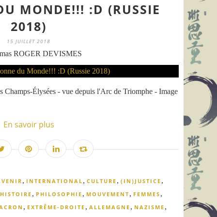
U MONDE!!! :D (RUSSIE
2018)
15 JUILLET 2018
omas ROGER DEVISMES
s Champs-Élysées - vue depuis l'Arc de Triomphe - Image
En savoir plus
,
,
,
,
AVENIR
INTERNATIONAL
CULTURE
(IN)JUSTICE
,
,
,
,
HISTOIRE
PHILOSOPHIE
MOUVEMENT
FEMMES
,
,
,
,
ACRON
EXTRÊME-DROITE
ALLEMAGNE
NAZISME