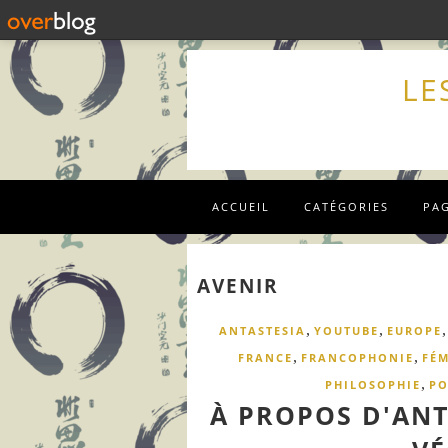
LE
ACCUEIL
CATÉGORIES
PA
AVENIR
,
,
ANTASTESIA
YOUTUBE
EUROPE
,
,
FRANCE
FRANCOPHONIE
FÉ
,
PHILOSOPHIE
PO
À PROPOS D'ANT