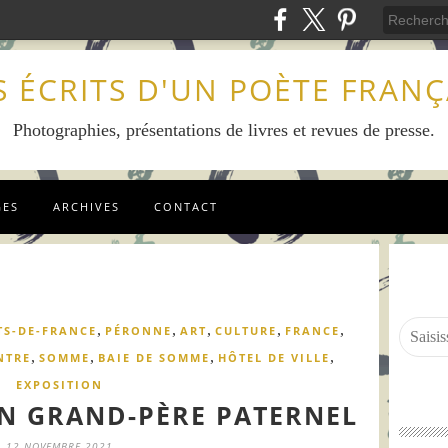
S ÉCRITS D'UN POÈTE FRANÇ
Photographies, présentations de livres et revues de presse.
GES
ARCHIVES
CONTACT
,
,
,
,
,
TS-DE-FRANCE
PÉRONNE
ART
CULTURE
FRANCE
,
,
,
,
NTRE
SOMME
BAIE DE SOMME
HÔTEL DE VILLE
EXPOSITION
 GRAND-PÈRE PATERNEL
12 NOVEMBRE 2021