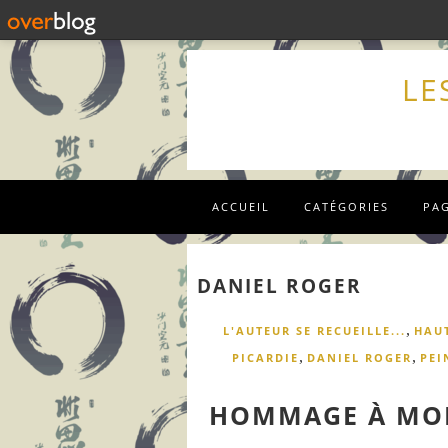
LE
ACCUEIL
CATÉGORIES
PA
DANIEL ROGER
,
L'AUTEUR SE RECUEILLE...
HAU
,
,
PICARDIE
DANIEL ROGER
PEI
HOMMAGE À MON