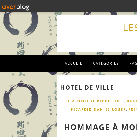
LE
ACCUEIL
CATÉGORIES
PA
HOTEL DE VILLE
,
L'AUTEUR SE RECUEILLE...
HAU
,
,
PICARDIE
DANIEL ROGER
PEI
HOMMAGE À MON