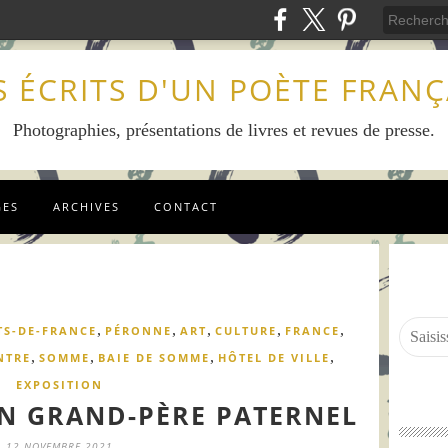
S ÉCRITS D'UN POÈTE FRANÇ
Photographies, présentations de livres et revues de presse.
GES
ARCHIVES
CONTACT
,
,
,
,
,
TS-DE-FRANCE
PÉRONNE
ART
CULTURE
FRANCE
,
,
,
,
NTRE
SOMME
BAIE DE SOMME
HÔTEL DE VILLE
EXPOSITION
 GRAND-PÈRE PATERNEL
12 NOVEMBRE 2021