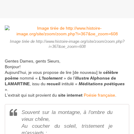
Image tirée de http://www.histoire-image.org/site/zoom/zoom.php?
i=367&oe_zoom=608
Gentes Dames, gents Sieurs,
Bonjour!
Aujourd'hui, je vous propose de lire [de nouveau] le
célèbre
poème
nommé «
L'Isolement
» de l'
illustre Alphonse de
LAMARTINE
, issu du
recueil
intitulé «
Méditations poétiques
».
L'extrait qui suit provient du
site internet
Poésie française
.
Souvent sur la montagne, à l'ombre du
vieux chêne,
Au coucher du soleil, tristement je
m'assieds ;