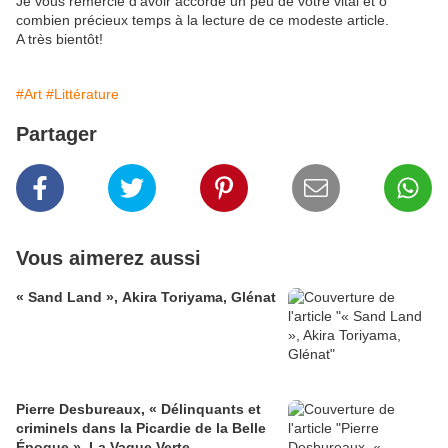
Je vous remercie d'avoir accordé un peu de votre vital et ô
combien précieux temps à la lecture de ce modeste article.
A très bientôt!
#Art
#Littérature
Partager
Vous aimerez aussi
« Sand Land », Akira Toriyama, Glénat
Pierre Desbureaux, « Délinquants et
criminels dans la Picardie de la Belle
Époque », La Vague Verte