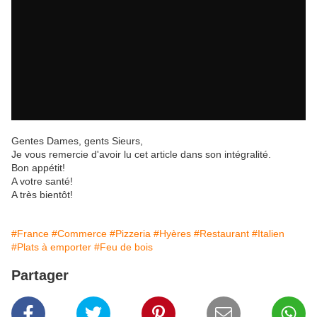
Gentes Dames, gents Sieurs,
Je vous remercie d'avoir lu cet article dans son intégralité.
Bon appétit!
A votre santé!
A très bientôt!
#France
#Commerce
#Pizzeria
#Hyères
#Restaurant
#Italien
#Plats à emporter
#Feu de bois
Partager