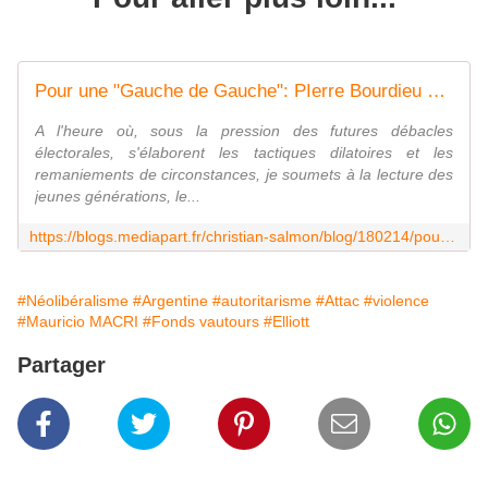
Pour une "Gauche de Gauche": PIerre Bourdieu au pays du néolibéralisme déconcertant | Le Club de Mediapart
A l'heure où, sous la pression des futures débacles
électorales, s'élaborent les tactiques dilatoires et les
remaniements de circonstances, je soumets à la lecture des
jeunes générations, le...
https://blogs.mediapart.fr/christian-salmon/blog/180214/pour-une-gauche-de-gauche-pierre-bourdieu-au-pays-du-neoliberalisme-deconcertant
#Néolibéralisme
#Argentine
#autoritarisme
#Attac
#violence
#Mauricio MACRI
#Fonds vautours
#Elliott
Partager